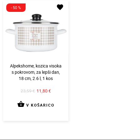
favorite
- 50 %
Alpekshome, kozica visoka
s pokrovom, za lepši dan,
18 cm, 2.6 l, 1 kos
23,59 €
11,80 €
shopping_basket
V KOŠARICO