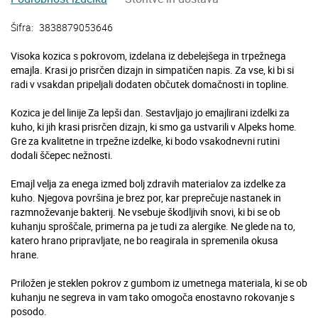
Šifra:
3838879053646
Visoka kozica s pokrovom, izdelana iz debelejšega in trpežnega
emajla. Krasi jo prisrčen dizajn in simpatičen napis. Za vse, ki bi si
radi v vsakdan pripeljali dodaten občutek domačnosti in topline.
Kozica je del linije Za lepši dan. Sestavljajo jo emajlirani izdelki za
kuho, ki jih krasi prisrčen dizajn, ki smo ga ustvarili v Alpeks home.
Gre za kvalitetne in trpežne izdelke, ki bodo vsakodnevni rutini
dodali ščepec nežnosti.
Emajl velja za enega izmed bolj zdravih materialov za izdelke za
kuho. Njegova površina je brez por, kar preprečuje nastanek in
razmnoževanje bakterij. Ne vsebuje škodljivih snovi, ki bi se ob
kuhanju sproščale, primerna pa je tudi za alergike. Ne glede na to,
katero hrano pripravljate, ne bo reagirala in spremenila okusa
hrane.
Priložen je steklen pokrov z gumbom iz umetnega materiala, ki se ob
kuhanju ne segreva in vam tako omogoča enostavno rokovanje s
posodo.