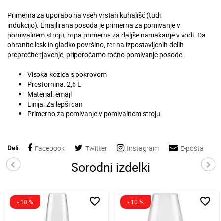
Primerna za uporabo na vseh vrstah kuhališč (tudi
indukcijo). Emajlirana posoda je primerna za pomivanje v
pomivalnem stroju, ni pa primerna za daljše namakanje v vodi. Da
ohranite lesk in gladko površino, ter na izpostavljenih delih
preprečite rjavenje, priporočamo ročno pomivanje posode.
Visoka kozica s pokrovom
Prostornina: 2,6 L
Material: emajl
Linija: Za lepši dan
Primerno za pomivanje v pomivalnem stroju
Deli:
Facebook
Twitter
Instagram
E-pošta
Sorodni izdelki
favorite_border
favorite_border
- 10 %
- 10 %