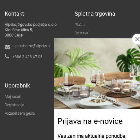
Kontakt
Spletna trgovina
Alpeks, trgovsko podjetje, d.o.o.
Plačila
Kidričeva ulica 5,
Dostava
3000 Celje
clos
Pogoji poslovanja
alpekshome@alpeks.si
B2B spletna trgovina
+386 3 428 47 06
O podjetju
Uporabnik
Moj račun
Registracija
Pozabil sem geslo
Prijava na e-novice
Vas zanima aktualna ponudba,