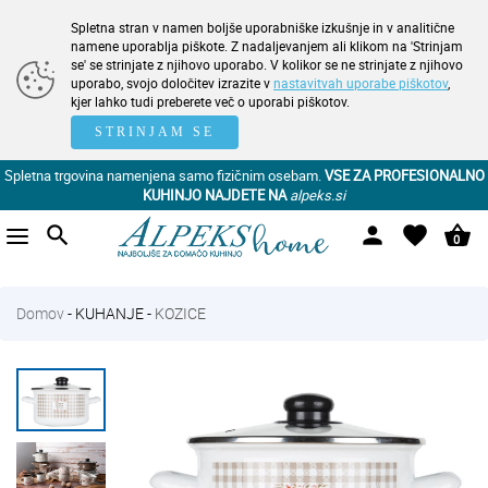
Spletna stran v namen boljše uporabniške izkušnje in v analitične
namene uporablja piškote. Z nadaljevanjem ali klikom na 'Strinjam
se' se strinjate z njihovo uporabo. V kolikor se ne strinjate z njihovo
uporabo, svojo določitev izrazite v
nastavitvah uporabe piškotov
,
kjer lahko tudi preberete več o uporabi piškotov.
STRINJAM SE
Spletna trgovina namenjena samo fizičnim osebam.
VSE ZA PROFESIONALNO
KUHINJO NAJDETE NA
alpeks.si
search
person
favorite
shopping_basket
0
Domov
-
KUHANJE
-
KOZICE