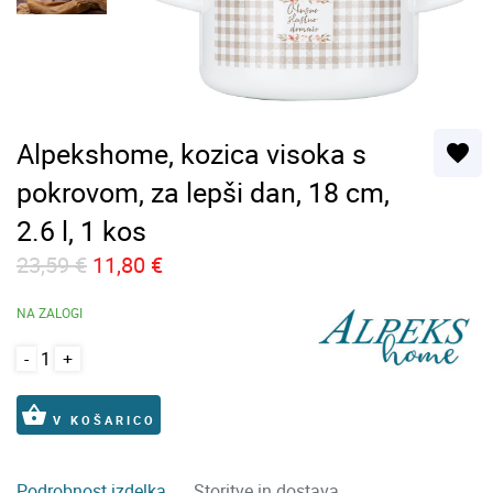
Alpekshome, kozica visoka s
favorite
pokrovom, za lepši dan, 18 cm,
2.6 l, 1 kos
23,59 €
11,80 €
NA ZALOGI
-
+
shopping_basket
V KOŠARICO
Podrobnost izdelka
Storitve in dostava