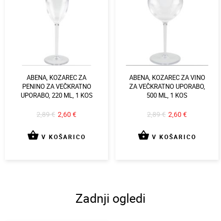
ABENA, KOZAREC ZA
ABENA, KOZAREC ZA VINO
PENINO ZA VEČKRATNO
ZA VEČKRATNO UPORABO,
UPORABO, 220 ML, 1 KOS
500 ML, 1 KOS
2,89 €
2,60 €
2,89 €
2,60 €
shopping_basket
shopping_basket
V KOŠARICO
V KOŠARICO
Zadnji ogledi