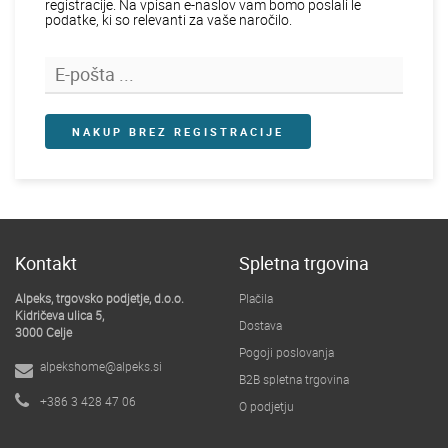
registracije. Na vpisan e-naslov vam bomo poslali le
podatke, ki so relevanti za vaše naročilo.
NAKUP BREZ REGISTRACIJE
Kontakt
Spletna trgovina
Alpeks, trgovsko podjetje, d.o.o.
Plačila
Kidričeva ulica 5,
Dostava
3000 Celje
Pogoji poslovanja
alpekshome@alpeks.si
B2B spletna trgovina
+386 3 428 47 06
O podjetju