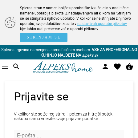
Spletna stran v namen boljše uporabniške izkušnje in v analitične
namene uporablja piškote. Z nadaljevanjem ali klikom na 'Strinjam
se' se strinjate z njihovo uporabo. V kolikor se ne strinjate z njihovo
uporabo, svojo določitev izrazite v
nastavitvah uporabe piškotov
,
kjer lahko tudi preberete več o uporabi piškotov.
STRINJAM SE
Spletna trgovina namenjena samo fizičnim osebam.
VSE ZA PROFESIONALNO
KUHINJO NAJDETE NA
alpeks.si
search
person
favorite
shopping_basket
0
Prijavite se
V kolikor ste se že registrirali, potem za hitrejši potek
nakupa samo vnesite svoje prijavne podatke.