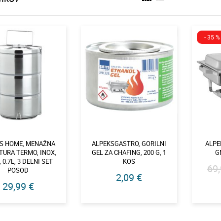
- 35 %
S HOME, MENAŽNA
ALPEKSGASTRO, GORILNI
ALPE
TURA TERMO, INOX,
GEL ZA CHAFING, 200 G, 1
GN
 0.7L, 3 DELNI SET
KOS
69,
POSOD
2,09 €
29,99 €