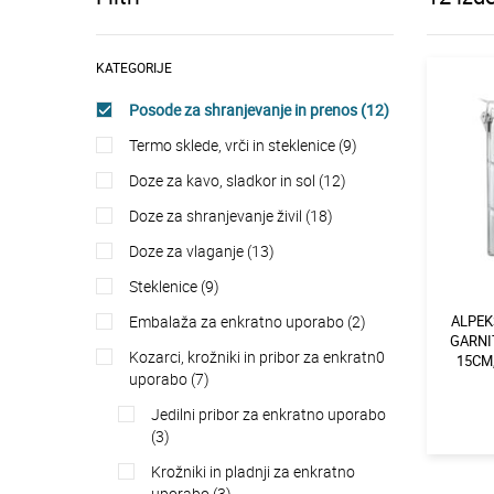
KATEGORIJE
posode za shranjevanje in prenos (12)
termo sklede, vrči in steklenice (9)
doze za kavo, sladkor in sol (12)
doze za shranjevanje živil (18)
doze za vlaganje (13)
steklenice (9)
embalaža za enkratno uporabo (2)
ALPEK
GARNI
kozarci, krožniki in pribor za enkratn0
15CM,
uporabo (7)
jedilni pribor za enkratno uporabo
(3)
krožniki in pladnji za enkratno
uporabo (3)