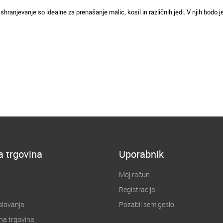
hranjevanje so idealne za prenašanje malic, kosil in različnih jedi. V njih bodo j
a trgovina
Uporabnik
Moj račun
Registracija
slovanja
Pozabil sem geslo
na trgovina