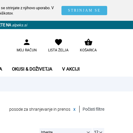
se strinjate z njihovo uporabo. V
STRINJAM SE
piškotov.
ETE NA
alpeks.si
person
favorite
shopping_basket
0
MOJ RAČUN
LISTA ŽELJA
KOŠARICA
A
OKUSI & DOŽIVETJA
V AKCIJI
posode za shranjevanje in prenos
x
Počisti filtre