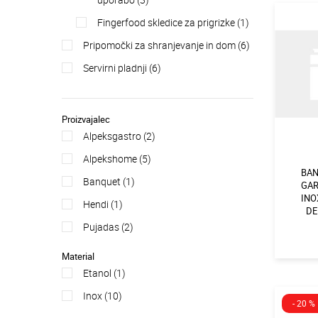
fingerfood skledice za prigrizke (1)
pripomočki za shranjevanje in dom (6)
servirni pladnji (6)
Proizvajalec
alpeksgastro (2)
alpekshome (5)
BAN
banquet (1)
GAR
INOX
hendi (1)
DE
pujadas (2)
Material
etanol (1)
inox (10)
- 20 %