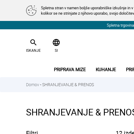
Spletna stran v namen boljše uporabniške izkušnje in v 
kolikor se ne strinjate z njihovo uporabo, svojo določitev
Spletna trgovi
search
language
ISKANJE
SI
PRIPRAVA MIZE
KUHANJE
PRI
Domov
-
SHRANJEVANJE & PRENOS
SHRANJEVANJE & PRENO
Filtri
12 izd