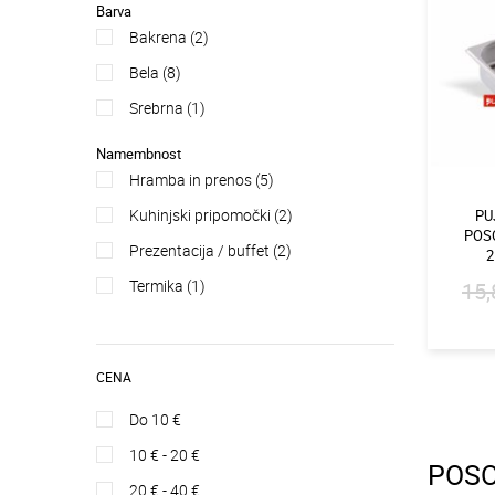
Barva
bakrena (2)
bela (8)
srebrna (1)
Namembnost
hramba in prenos (5)
kuhinjski pripomočki (2)
PU
POS
prezentacija / buffet (2)
2
termika (1)
15,
CENA
do 10 €
10 € - 20 €
POSO
20 € - 40 €