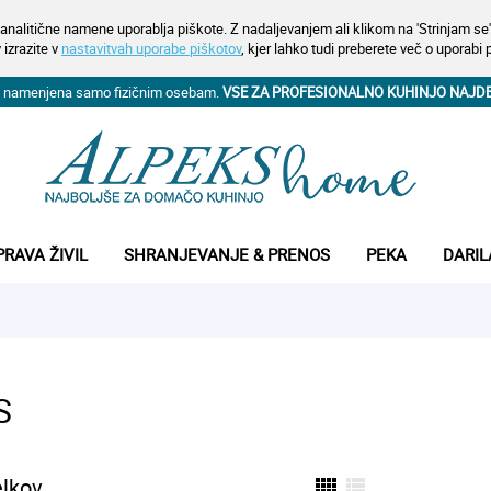
analitične namene uporablja piškote. Z nadaljevanjem ali klikom na 'Strinjam se' 
 izrazite v
nastavitvah uporabe piškotov
, kjer lahko tudi preberete več o uporabi 
na namenjena samo fizičnim osebam.
VSE ZA PROFESIONALNO KUHINJO NAJD
PRAVA ŽIVIL
SHRANJEVANJE & PRENOS
PEKA
DARIL
S
elkov
view_comfy
view_list