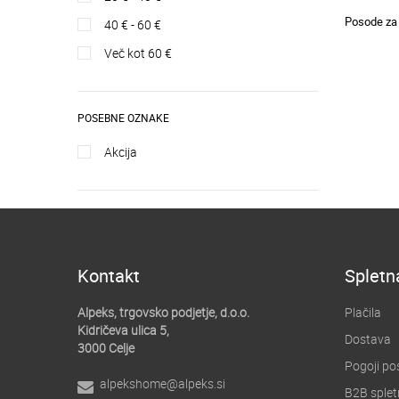
Posode za s
40 € - 60 €
več kot 60 €
POSEBNE OZNAKE
akcija
Kontakt
Spletn
Alpeks, trgovsko podjetje, d.o.o.
Plačila
Kidričeva ulica 5,
Dostava
3000 Celje
Pogoji po
alpekshome@alpeks.si
B2B splet