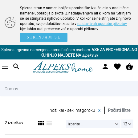
Spletna stran v namen boljše uporabniške izkušnje in v analitične
namene uporablja piškote. Z nadaljevanjem ali klikom na 'Strinjam
se' se strinjate z njihovo uporabo. V kolikor se ne strinjate z njihovo
uporabo, svojo določitev izrazite v
nastavitvah uporabe piškotov
,
kjer lahko tudi preberete več o uporabi piškotov.
STRINJAM SE
Spletna trgovina namenjena samo fizičnim osebam.
VSE ZA PROFESIONALNO
KUHINJO NAJDETE NA
alpeks.si
search
person
favorite
shopping_basket
0
Domov
noži kai - seki magoroku
x
Počisti filtre
2 izdelkov
view_comfy
view_list