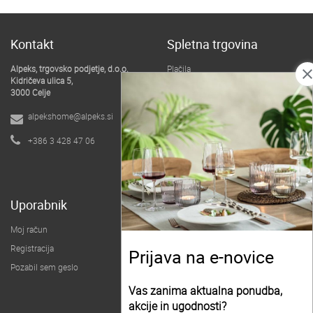
Kontakt
Spletna trgovina
Alpeks, trgovsko podjetje, d.o.o.
Plačila
clos
Kidričeva ulica 5,
Dostava
3000 Celje
Pogoji poslovanja
alpekshome@alpeks.si
B2B spletna trgovina
+386 3 428 47 06
O podjetju
Uporabnik
Moj račun
Registracija
Prijava na e-novice
Pozabil sem geslo
Vas zanima aktualna ponudba,
akcije in ugodnosti?