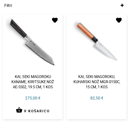
Filtri
favorite
favorite
KAI, SEKI MAGOROKU
KAI, SEKI MAGOROKU,
KANAME, KIRITSUKE NOŽ
KUHARSKI NOŽ MGR-0150C,
AE-5502, 19.5 CM, 1 KOS
15 CM, 1 KOS
275,00 €
82,50 €
shopping_basket
V KOŠARICO