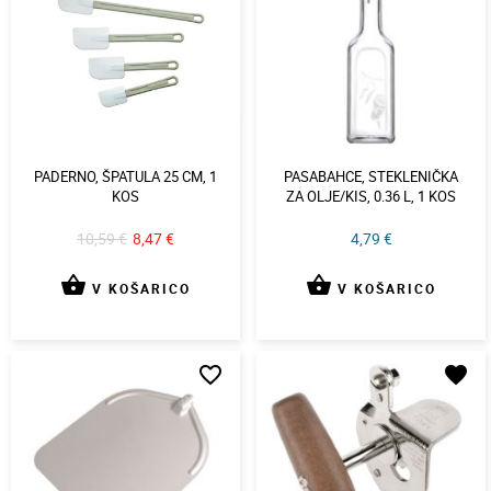
PADERNO, ŠPATULA 25 CM, 1
PASABAHCE, STEKLENIČKA
KOS
ZA OLJE/KIS, 0.36 L, 1 KOS
10,59 €
8,47 €
4,79 €
shopping_basket
shopping_basket
V KOŠARICO
V KOŠARICO
favorite_border
favorite