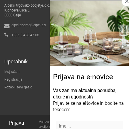
clos
Alpeks, trgovsko podjetje, d.o.o.
Plačila
Kidričeva ulica 5,
Dostava
3000 Celje
Pogoji poslovanja
alpekshome@alpeks.si
B2B spletna trgovina
+386 3 428 47 06
O podjetju
Uporabnik
Moj račun
Prijava na e-novice
Registracija
Pozabil sem geslo
Vas zanima aktualna ponudba,
akcije in ugodnosti?
Prijavite se na eNovice in bodite na
tekočem.
Prijava
Vas zanima aktualna ponudba,
akcije in ugodnosti? Prijavite se