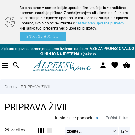
Spletna stran v namen boljše uporabniške izkušnje in v analitične
namene uporablja piškote. Z nadaljevanjem ali klikom na 'Strinjam
se' se strinjate z njihovo uporabo. V kolikor se ne strinjate z njihovo
uporabo, svojo določitev izrazite v
nastavitvah uporabe piškotov
,
kjer lahko tudi preberete več o uporabi piškotov.
STRINJAM SE
Spletna trgovina namenjena samo fizičnim osebam.
VSE ZA PROFESIONALNO
KUHINJO NAJDETE NA
alpeks.si
search
person
favorite
shopping_basket
0
Domov
-
PRIPRAVA ŽIVIL
PRIPRAVA ŽIVIL
kuhinjski pripomočki
x
Počisti filtre
29 izdelkov
view_comfy
view_list