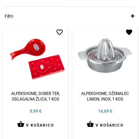
Filtri
favorite_border
favorite
ALPEKSHOME, DOBER TEK,
ALPEKSHOME, OŽEMALEC
ODLAGALNA ŽLICA, 1 KOS
LIMON, INOX, 1 KOS
8,99 €
14,69 €
shopping_basket
shopping_basket
V KOŠARICO
V KOŠARICO