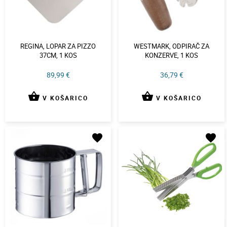
REGINA, LOPAR ZA PIZZO
WESTMARK, ODPIRAČ ZA
37CM, 1 KOS
KONZERVE, 1 KOS
89,99 €
36,79 €
shopping_basket
shopping_basket
V KOŠARICO
V KOŠARICO
favorite
favorite