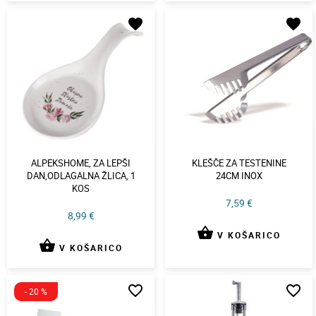
favorite
favorite
ALPEKSHOME, ZA LEPŠI
KLEŠČE ZA TESTENINE
DAN,ODLAGALNA ŽLICA, 1
24CM INOX
KOS
7,59 €
8,99 €
shopping_basket
V KOŠARICO
shopping_basket
V KOŠARICO
favorite_border
favorite_border
- 20 %