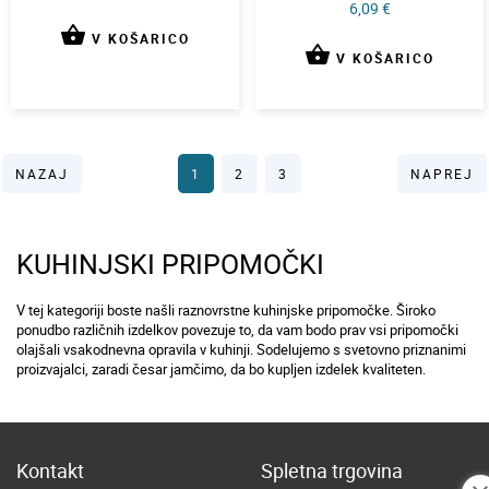
6,09 €
shopping_basket
V KOŠARICO
shopping_basket
V KOŠARICO
NAZAJ
1
2
3
NAPREJ
KUHINJSKI PRIPOMOČKI
V tej kategoriji boste našli raznovrstne kuhinjske pripomočke. Široko
ponudbo različnih izdelkov povezuje to, da vam bodo prav vsi pripomočki
olajšali vsakodnevna opravila v kuhinji. Sodelujemo s svetovno priznanimi
proizvajalci, zaradi česar jamčimo, da bo kupljen izdelek kvaliteten.
Kontakt
Spletna trgovina