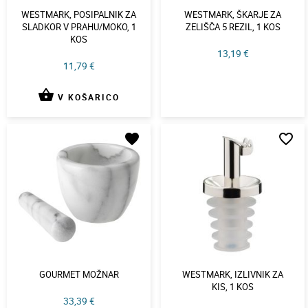
WESTMARK, POSIPALNIK ZA
WESTMARK, ŠKARJE ZA
SLADKOR V PRAHU/MOKO, 1
ZELIŠČA 5 REZIL, 1 KOS
KOS
13,19 €
11,79 €
shopping_basket
V KOŠARICO
favorite
favorite_border
GOURMET MOŽNAR
WESTMARK, IZLIVNIK ZA
KIS, 1 KOS
33,39 €