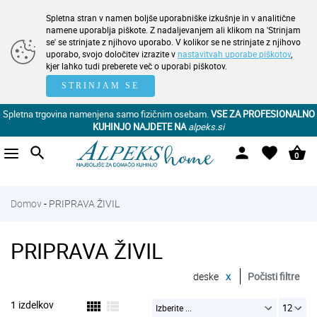
Spletna stran v namen boljše uporabniške izkušnje in v analitične
namene uporablja piškote. Z nadaljevanjem ali klikom na 'Strinjam
se' se strinjate z njihovo uporabo. V kolikor se ne strinjate z njihovo
uporabo, svojo določitev izrazite v
nastavitvah uporabe piškotov
,
kjer lahko tudi preberete več o uporabi piškotov.
STRINJAM SE
Spletna trgovina namenjena samo fizičnim osebam.
VSE ZA PROFESIONALNO
KUHINJO NAJDETE NA
alpeks.si
search
person
favorite
shopping_basket
0
Domov
-
PRIPRAVA ŽIVIL
PRIPRAVA ŽIVIL
deske
x
Počisti filtre
1 izdelkov
view_comfy
view_list