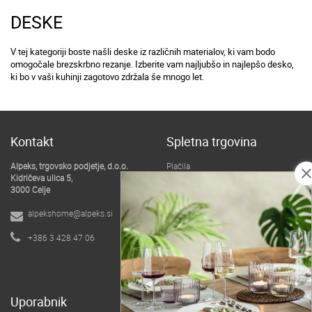
DESKE
V tej kategoriji boste našli deske iz različnih materialov, ki vam bodo
omogočale brezskrbno rezanje. Izberite vam najljubšo in najlepšo desko,
ki bo v vaši kuhinji zagotovo zdržala še mnogo let.
Kontakt
Spletna trgovina
Alpeks, trgovsko podjetje, d.o.o.
Plačila
clos
Kidričeva ulica 5,
Dostava
3000 Celje
Pogoji poslovanja
alpekshome@alpeks.si
B2B spletna trgovina
+386 3 428 47 06
O podjetju
Uporabnik