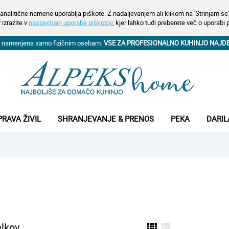
analitične namene uporablja piškote. Z nadaljevanjem ali klikom na 'Strinjam se' 
 izrazite v
nastavitvah uporabe piškotov
, kjer lahko tudi preberete več o uporabi 
na namenjena samo fizičnim osebam.
VSE ZA PROFESIONALNO KUHINJO NAJD
PRAVA ŽIVIL
SHRANJEVANJE & PRENOS
PEKA
DARIL
elkov
view_comfy
view_list