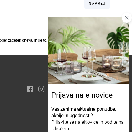
NAPREJ
close
ber začetek dneva. In še to, oba sta odlična izbira za darilo!
Prijava na e-novice
Vas zanima aktualna ponudba,
akcije in ugodnosti?
Prijavite se na eNovice in bodite na
tekočem.