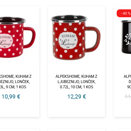
- 40 %
KSHOME, KUHAM Z
ALPEKSHOME, KUHAM Z
ALP
EZNIJO, LONČEK,
LJUBEZNIJO, LONČEK,
D
53L, 9 CM, 1 KOS
0.72L, 10 CM, 1 KOS
9C
10,99 €
12,29 €
11