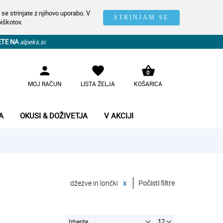
se strinjate z njihovo uporabo. V
STRINJAM SE
piškotov.
ETE NA
alpeks.si
person
favorite
shopping_basket
0
MOJ RAČUN
LISTA ŽELJA
KOŠARICA
A
OKUSI & DOŽIVETJA
V AKCIJI
džezve in lončki
x
Počisti filtre