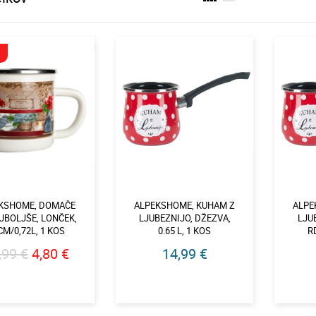
KSHOME, DOMAČE
ALPEKSHOME, KUHAM Z
ALPE
JBOLJŠE, LONČEK,
LJUBEZNIJO, DŽEZVA,
LJU
CM/0,72L, 1 KOS
0.65 L, 1 KOS
R
,99 €
4,80 €
14,99 €