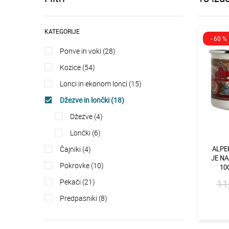
KATEGORIJE
- 60 %
ponve in voki (28)
kozice (54)
lonci in ekonom lonci (15)
džezve in lončki (18)
džezve (4)
lončki (6)
čajniki (4)
ALPE
JE NA
pokrovke (10)
10
pekači (21)
11
predpasniki (8)