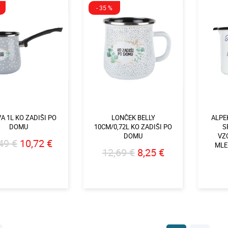
- 35 %
A 1L KO ZADIŠI PO
LONČEK BELLY
ALPE
DOMU
10CM/0,72L KO ZADIŠI PO
S
DOMU
VZ
49 €
10,72 €
MLEK
12,69 €
8,25 €