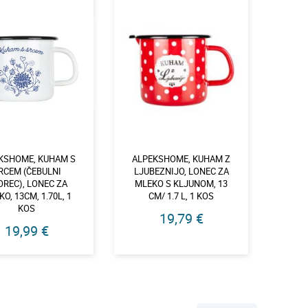
KSHOME, KUHAM S
ALPEKSHOME, KUHAM Z
RCEM (ČEBULNI
LJUBEZNIJO, LONEC ZA
OREC), LONEC ZA
MLEKO S KLJUNOM, 13
O, 13CM, 1.70L, 1
CM/ 1.7 L, 1 KOS
KOS
19,79 €
19,99 €