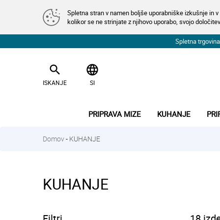
Spletna stran v namen boljše uporabniške izkušnje in v 
kolikor se ne strinjate z njihovo uporabo, svojo določitev
Spletna trgovi
search
language
ISKANJE
SI
PRIPRAVA MIZE
KUHANJE
PRI
Domov
-
KUHANJE
KUHANJE
Filtri
18 izd