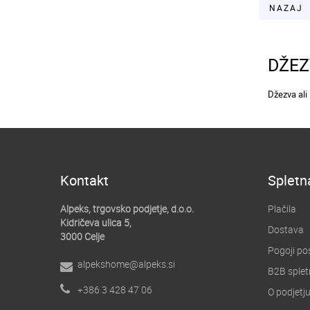
NAZAJ
DŽEZ
Džezva ali 
Kontakt
Spletn
Alpeks, trgovsko podjetje, d.o.o.
Plačila
Kidričeva ulica 5,
Dostava
3000 Celje
Pogoji po
alpekshome@alpeks.si
B2B splet
+386 3 428 47 06
O podjetj