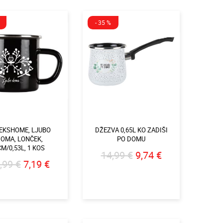
- 35 %
EKSHOME, LJUBO
DŽEZVA 0,65L KO ZADIŠI
OMA, LONČEK,
PO DOMU
M/0,53L, 1 KOS
14,99 €
9,74 €
,99 €
7,19 €