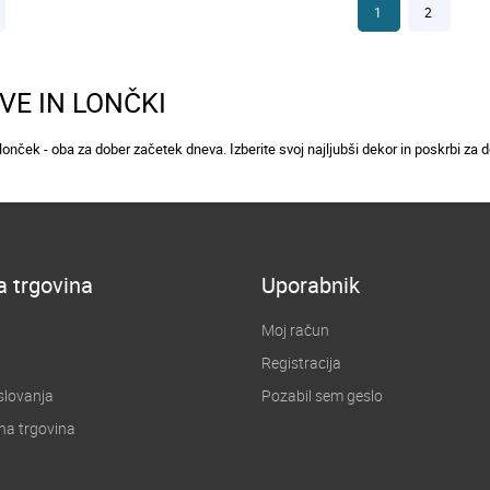
1
2
VE IN LONČKI
lonček - oba za dober začetek dneva. Izberite svoj najljubši dekor in poskrbi za do
a trgovina
Uporabnik
Moj račun
Registracija
slovanja
Pozabil sem geslo
na trgovina
u