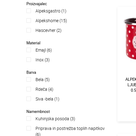
Proizvajalec
alpeksgastro (1)
alpekshome (15)
hascevher (2)
Material
emajl (6)
inox (3)
Barva
bela (5)
ALPE
LJUB
rdeča (4)
0.
siva -bela (1)
Namembnost
kuhinjska posoda (3)
priprava in postrežba toplih napitkov
(6)