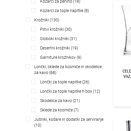
kozarci za penino (18)
kozarci za tople napitke (8)
krožniki (130)
plitvi krožniki (30)
globoki krožniki (31)
desertni krožniki (19)
garniture krožnikov (9)
lončki, sklede za kosmiče in skodelice
CELE
za kavo (68)
VAZA
lončki za tople napitke (26)
lončki za tople napitke h box (12)
skodelice za kavo (21)
sklede za kosmiče (7)
jušniki, košare in dodatki za serviranje
(10)