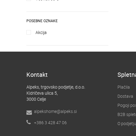
POSEBNE OZNAKE
akcija
Kontakt
Spletn
Alpeks, trgovsko podjetje, d.o.o.
Plačila
Kidričeva ulica 5,
Dostava
3000 Celje
Pogoji po
alpekshome@alpeks.si
B2B splet
+386 3 428 47 06
O podjetj