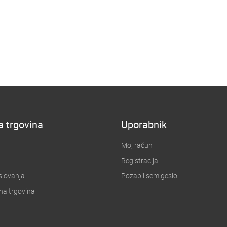
a trgovina
Uporabnik
Moj račun
Registracija
slovanja
Pozabil sem geslo
na trgovina
u