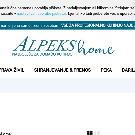
analitične namene uporablja piškote. Z nadaljevanjem ali klikom na 'Strinjam se' 
 izrazite v
nastavitvah uporabe piškotov
, kjer lahko tudi preberete več o uporabi 
na namenjena samo fizičnim osebam.
VSE ZA PROFESIONALNO KUHINJO NAJD
PRAVA ŽIVIL
SHRANJEVANJE & PRENOS
PEKA
DARIL
elkov
view_comfy
view_list