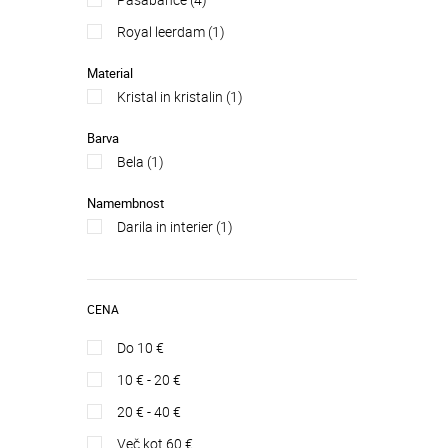
royal leerdam (1)
Material
kristal in kristalin (1)
Barva
bela (1)
Namembnost
darila in interier (1)
CENA
do 10 €
10 € - 20 €
20 € - 40 €
več kot 60 €