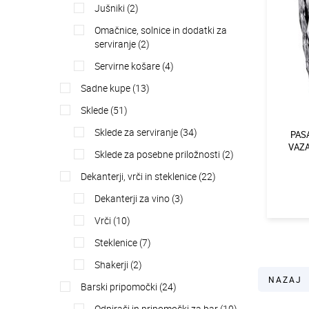
jušniki (2)
omačnice, solnice in dodatki za
serviranje (2)
servirne košare (4)
sadne kupe (13)
sklede (51)
sklede za serviranje (34)
PASA
VAZA
sklede za posebne priložnosti (2)
dekanterji, vrči in steklenice (22)
dekanterji za vino (3)
vrči (10)
steklenice (7)
shakerji (2)
NAZAJ
barski pripomočki (24)
odpirači in pripomočki za bar (10)