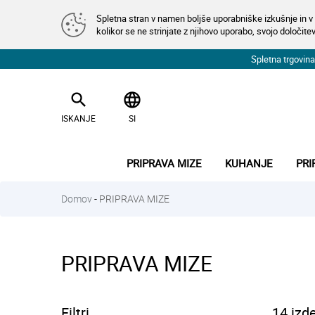
Spletna stran v namen boljše uporabniške izkušnje in v 
kolikor se ne strinjate z njihovo uporabo, svojo določitev
Spletna trgovi
search
language
ISKANJE
SI
PRIPRAVA MIZE
KUHANJE
PRI
Domov
-
PRIPRAVA MIZE
PRIPRAVA MIZE
Filtri
14 izd