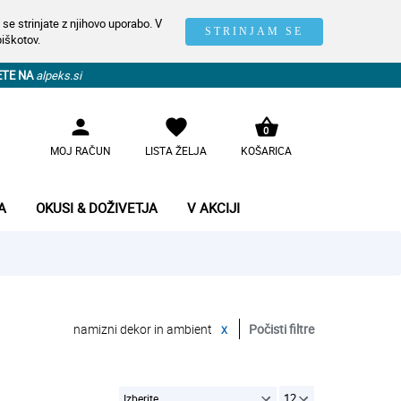
se strinjate z njihovo uporabo. V
STRINJAM SE
piškotov.
ETE NA
alpeks.si
person
favorite
shopping_basket
0
MOJ RAČUN
LISTA ŽELJA
KOŠARICA
A
OKUSI & DOŽIVETJA
V AKCIJI
namizni dekor in ambient
x
Počisti filtre