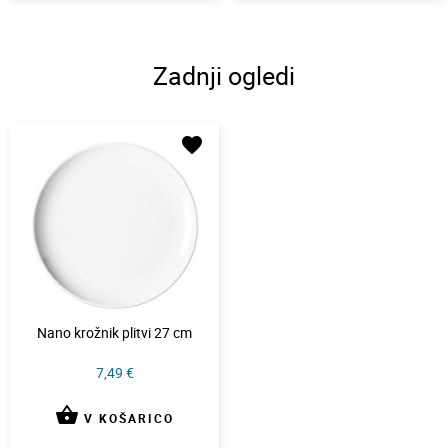
Zadnji ogledi
favorite
Nano krožnik plitvi 27 cm
7,49 €
shopping_basket
V KOŠARICO