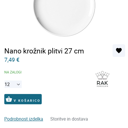
Nano krožnik plitvi 27 cm
favorite
7,49 €
NA ZALOGI
shopping_basket
V KOŠARICO
Podrobnost izdelka
Storitve in dostava