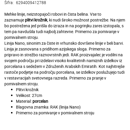
Šifra:
6294009412788
Mehke linije, neizstopajoči robovi in čista belina. Vse to
zaznamuje
plitvi krožnik
, ki nudi široko možnost postrežbe. Na njem
bo postrežena jed prišla do izraza in na pogrinjku zares izstopala, s
tem pa navdušila tudi najbolj zahtevne. Primerno za pomivanje v
pomivalnem stroju.
Linija Nano, sinonim za čiste in vrhunsko dovršene linije v beli barvi.
Linija je zasnovana s pridihom azijskega sloga. Primerno za
pripravo in strežbo raznovrstnih jedi. RAK proizvajalec je vodilni na
svojem področju pri izdelavi visoko kvalitetnih namiznih izdelkov iz
porcelana s sedežem v Združenih Arabskih Emiratih. Kot najhitrejše
rastoče podjetje na področju porcelana, se izdelkov poslužujejo tudi
v restavracijah svetovnega razreda. Primerno za pranje v
pomivalnem stroju.
Plitvi krožnik
Velikost: 27cm
Material:
porcelan
Blagovna znamka: RAK (linija Nano)
Primerno za pomivanje v pomivalnem stroju