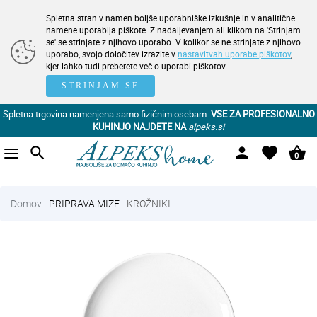
Spletna stran v namen boljše uporabniške izkušnje in v analitične
namene uporablja piškote. Z nadaljevanjem ali klikom na 'Strinjam
se' se strinjate z njihovo uporabo. V kolikor se ne strinjate z njihovo
uporabo, svojo določitev izrazite v
nastavitvah uporabe piškotov
,
kjer lahko tudi preberete več o uporabi piškotov.
STRINJAM SE
Spletna trgovina namenjena samo fizičnim osebam.
VSE ZA PROFESIONALNO
KUHINJO NAJDETE NA
alpeks.si
search
person
favorite
shopping_basket
0
Domov
-
PRIPRAVA MIZE
-
KROŽNIKI