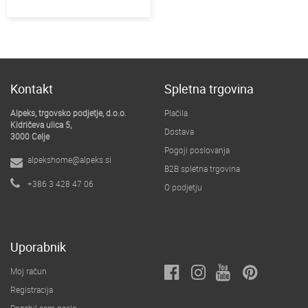
Kontakt
Spletna trgovina
Alpeks, trgovsko podjetje, d.o.o.
Plačila
Kidričeva ulica 5,
Dostava
3000 Celje
Pogoji poslovanja
alpekshome@alpeks.si
B2B spletna trgovina
+386 3 428 47 06
O podjetju
Uporabnik
Moj račun
Registracija