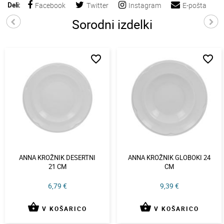
Deli:
Facebook
Twitter
Instagram
E-pošta
Sorodni izdelki
favorite_border
favorite_border
ANNA KROŽNIK DESERTNI
ANNA KROŽNIK GLOBOKI 24
21 CM
CM
6,79 €
9,39 €
shopping_basket
shopping_basket
V KOŠARICO
V KOŠARICO