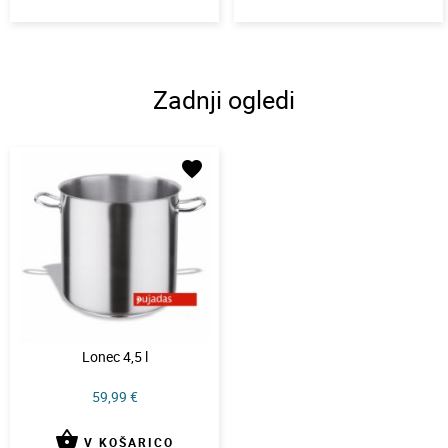
Zadnji ogledi
favorite
Lonec 4,5 l
59,99 €
shopping_basket
V KOŠARICO