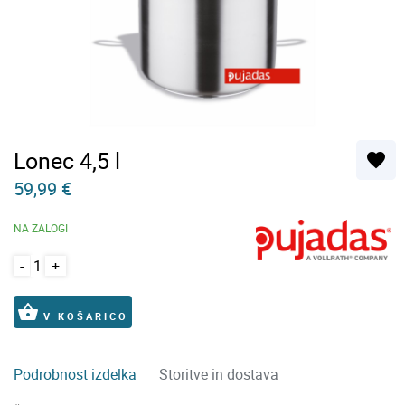
Lonec 4,5 l
favorite
59,99 €
NA ZALOGI
-
+
shopping_basket
V KOŠARICO
Podrobnost izdelka
Storitve in dostava