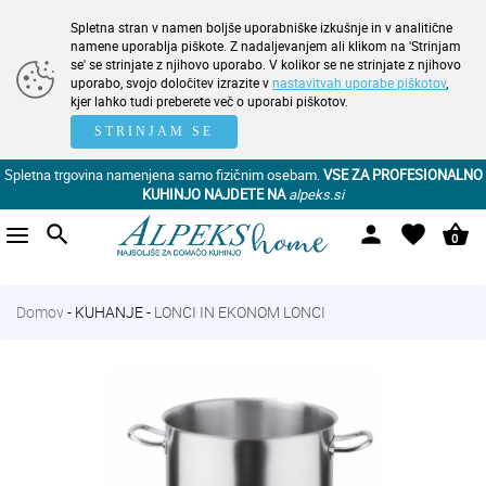
Spletna stran v namen boljše uporabniške izkušnje in v analitične
namene uporablja piškote. Z nadaljevanjem ali klikom na 'Strinjam
se' se strinjate z njihovo uporabo. V kolikor se ne strinjate z njihovo
uporabo, svojo določitev izrazite v
nastavitvah uporabe piškotov
,
kjer lahko tudi preberete več o uporabi piškotov.
STRINJAM SE
Spletna trgovina namenjena samo fizičnim osebam.
VSE ZA PROFESIONALNO
KUHINJO NAJDETE NA
alpeks.si
search
person
favorite
shopping_basket
0
Domov
-
KUHANJE
-
LONCI IN EKONOM LONCI