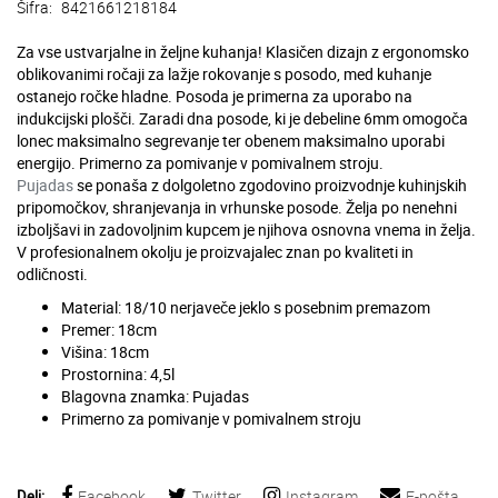
Šifra:
8421661218184
Za vse ustvarjalne in željne kuhanja! Klasičen dizajn z ergonomsko
oblikovanimi ročaji za lažje rokovanje s posodo, med kuhanje
ostanejo ročke hladne. Posoda je primerna za uporabo na
indukcijski plošči. Zaradi dna posode, ki je debeline 6mm omogoča
lonec maksimalno segrevanje ter obenem maksimalno uporabi
energijo. Primerno za pomivanje v pomivalnem stroju.
Pujadas
se ponaša z dolgoletno zgodovino proizvodnje kuhinjskih
pripomočkov, shranjevanja in vrhunske posode. Želja po nenehni
izboljšavi in zadovoljnim kupcem je njihova osnovna vnema in želja.
V profesionalnem okolju je proizvajalec znan po kvaliteti in
odličnosti.
Material: 18/10 nerjaveče jeklo s posebnim premazom
Premer: 18cm
Višina: 18cm
Prostornina: 4,5l
Blagovna znamka: Pujadas
Primerno za pomivanje v pomivalnem stroju
Deli:
Facebook
Twitter
Instagram
E-pošta