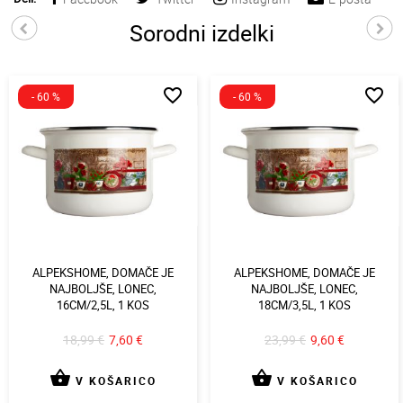
Sorodni izdelki
favorite_border
favorite_border
- 60 %
- 60 %
ALPEKSHOME, DOMAČE JE
ALPEKSHOME, DOMAČE JE
NAJBOLJŠE, LONEC,
NAJBOLJŠE, LONEC,
16CM/2,5L, 1 KOS
18CM/3,5L, 1 KOS
18,99 €
7,60 €
23,99 €
9,60 €
shopping_basket
shopping_basket
V KOŠARICO
V KOŠARICO