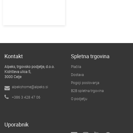
Kontakt
Spletna trgovina
Alpeks, trgovsko podjetje, d.o.o.
Plačila
Kidričeva ulica 5,
Dostava
3000 Celje
Pogoji poslovanja
alpekshome@alpeks.si
B2B spletna trgovina
+386 3 428 47 06
O podjetju
Uporabnik