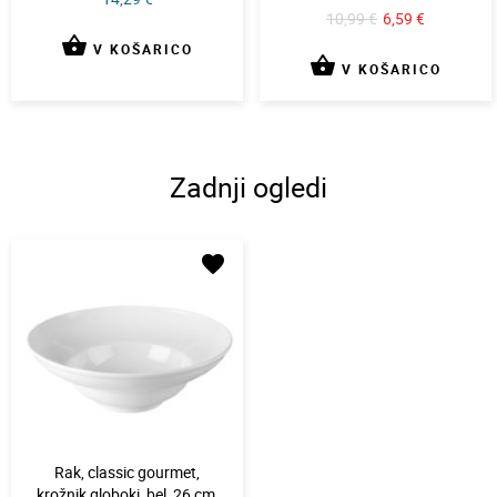
10,99 €
6,59 €
shopping_basket
V KOŠARICO
shopping_basket
V KOŠARICO
Zadnji ogledi
favorite
Rak, classic gourmet,
krožnik globoki, bel, 26 cm,