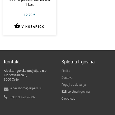
1 kos
12,79 €
shopping_basket
V KOŠARICO
Kontakt
Spletna trgovina
Alpeks, trgovsko podjetje, d.o.o.
Plačila
Kidričeva ulica 5,
Dostava
3000 Celje
Pogoji poslovanja
alpekshome@alpeks.si
B2B spletna trgovina
+386 3 428 47 06
O podjetju