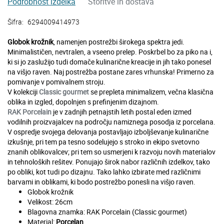
Podrobnost izdelka
Storitve in dostava
Šifra:
6294009414973
Globok krožnik
, namenjen postrežbi širokega spektra jedi.
Minimalističen, nevtralen, a vseeno prelep. Poskrbel bo za piko na i,
ki si jo zaslužijo tudi domače kulinarične kreacije in jih tako ponesel
na višjo raven. Naj postrežba postane zares vrhunska! Primerno za
pomivanje v pomivalnem stroju.
V kolekciji
Classic gourmet
se prepleta minimalizem, večna klasična
oblika in izgled, dopolnjen s prefinjenim dizajnom.
RAK Porcelain
je v zadnjih petnajstih letih postal eden izmed
vodilnih proizvajalcev na področju namiznega posodja iz porcelana.
V ospredje svojega delovanja postavljajo izboljševanje kulinarične
izkušnje, pri tem pa tesno sodelujejo s stroko in ekipo svetovno
znanih oblikovalcev; pri tem so usmerjeni k razvoju novih materialov
in tehnoloških rešitev. Ponujajo širok nabor različnih izdelkov, tako
po obliki, kot tudi po dizajnu. Tako lahko izbirate med različnimi
barvami in oblikami, ki bodo postrežbo ponesli na višjo raven.
Globok krožnik
Velikost: 26cm
Blagovna znamka: RAK Porcelain (Classic gourmet)
Material:
Porcelan