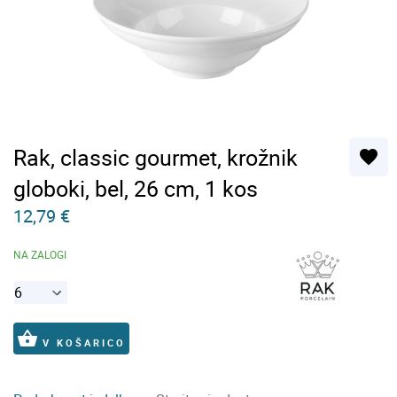
Rak, classic gourmet, krožnik
favorite
globoki, bel, 26 cm, 1 kos
12,79 €
NA ZALOGI
shopping_basket
V KOŠARICO