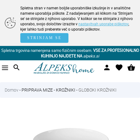
Spletna stran v namen boljše uporabniške izkušnje in v analitične
namene uporablja piškote. Z nadaljevanjem ali klikom na 'Strinjam
se' se strinjate z njihovo uporabo. V kolikor se ne strinjate z njihovo
uporabo, svojo določitev izrazite v
nastavitvah uporabe piškotov
,
kjer lahko tudi preberete več o uporabi piškotov.
STRINJAM SE
Spletna trgovina namenjena samo fizičnim osebam.
VSE ZA PROFESIONALNO
KUHINJO NAJDETE NA
alpeks.si
search
person
favorite
shopping_basket
0
Domov
-
PRIPRAVA MIZE
-
KROŽNIKI
-
GLOBOKI KROŽNIKI