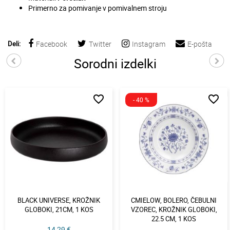
Primerno za pomivanje v pomivalnem stroju
Deli:
Facebook
Twitter
Instagram
E-pošta
Sorodni izdelki
favorite_border
favorite_border
- 40 %
BLACK UNIVERSE, KROŽNIK
CMIELOW, BOLERO, ČEBULNI
GLOBOKI, 21CM, 1 KOS
VZOREC, KROŽNIK GLOBOKI,
22.5 CM, 1 KOS
14,29 €