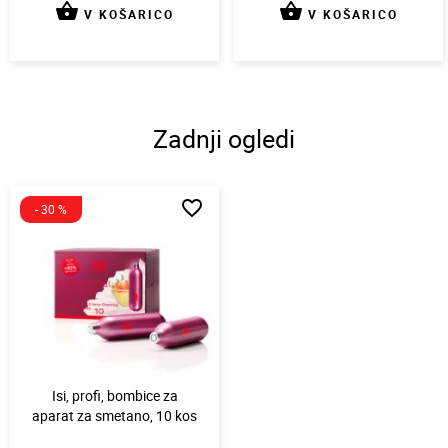
shopping_basket
shopping_basket
V KOŠARICO
V KOŠARICO
Zadnji ogledi
favorite_border
- 30 %
Isi, profi, bombice za
aparat za smetano, 10 kos