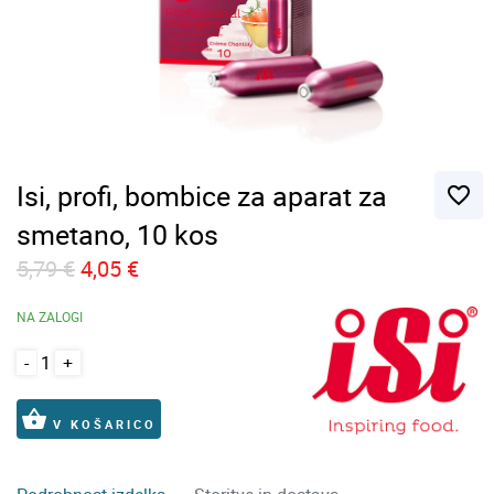
Isi, profi, bombice za aparat za
favorite_border
smetano, 10 kos
5,79 €
4,05 €
NA ZALOGI
-
+
shopping_basket
V KOŠARICO