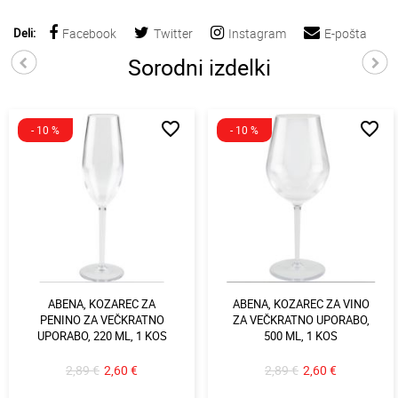
Deli:
Facebook
Twitter
Instagram
E-pošta
Sorodni izdelki
favorite_border
favorite_border
- 10 %
- 10 %
ABENA, KOZAREC ZA
ABENA, KOZAREC ZA VINO
PENINO ZA VEČKRATNO
ZA VEČKRATNO UPORABO,
UPORABO, 220 ML, 1 KOS
500 ML, 1 KOS
2,89 €
2,60 €
2,89 €
2,60 €