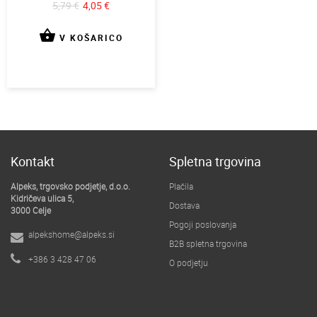
5,79 €
4,05 €
shopping_basket
V KOŠARICO
Kontakt
Spletna trgovina
Alpeks, trgovsko podjetje, d.o.o.
Plačila
Kidričeva ulica 5,
Dostava
3000 Celje
Pogoji poslovanja
clos
alpekshome@alpeks.si
B2B spletna trgovina
+386 3 428 47 06
O podjetju