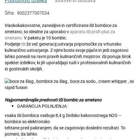
Podrobnost izdelka
Storitve in dostava
Šifra:
9002377007034
Visokokakovostne, zanesljive in certificirane iSI bombice za
smetano, so idealne za uporabo v
aparatu iSi profi plus za
smetano
. V paketu je 10 bombic.
Podjetje
iSi
že več generacij ustvarja pripomočke za vrhunsko
kulinarično ustvarjanje. Z njimi boste svoje pijače in jedi zagotovo
lahko ponesli na ravni pravih kulinaričnih mojstrov. iSi ponuja širok
spekter izdelkov, ki jih uporabljajo tudi v profesionalnih kulinaričnih
in gostinskih okoljih.
Najpomembnejše prednosti iSi bombic za smetano
GARANCIJA POLNJENJA:
vsaka iSi bombica vsebuje 8,4 g živilsko kakovostnega N2O –
bombice so elektronsko
tehtane pred pakiranjem, da se zagotovijo dosledni rezultati. To
pomeni, da lahko