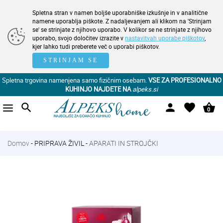
Spletna stran v namen boljše uporabniške izkušnje in v analitične
namene uporablja piškote. Z nadaljevanjem ali klikom na 'Strinjam
se' se strinjate z njihovo uporabo. V kolikor se ne strinjate z njihovo
uporabo, svojo določitev izrazite v
nastavitvah uporabe piškotov
,
kjer lahko tudi preberete več o uporabi piškotov.
STRINJAM SE
Spletna trgovina namenjena samo fizičnim osebam.
VSE ZA PROFESIONALNO
KUHINJO NAJDETE NA
alpeks.si
search
person
favorite
shopping_basket
0
Domov
-
PRIPRAVA ŽIVIL
-
APARATI IN STROJČKI