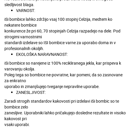
sledljivost blaga.
VARNOST:
iSi bombice lahko zdržijo vsaj 100 stopinj Celzija, medtem ko
nekatere bombice
konkurence že pri 60, 70 stopinjah Celzija razpadejo na dele. Pod
strogimi varnostnimi
standardi izdelave so ISI bombice varne za uporabo doma in v
profesionalnih okoljih.
EKOLOŠKA NARAVNANOST:
iSi bombice so narejene iz 100% recikliranega jekla, kar prispeva k
varovanju okolja.
Poleg tega so bombice ne-povratne, kar pomeni, da so zasnovane
za enkratno
uporabo in zmanjšujejo tveganje nepravilne uporabe.
ZANESLJIVOST:
Zaradi strogih standardov kakovosti pri izdelavi iSi bombic so te
bombice zelo
zanesljive. Uporabniki lahko pričakujejo dosledne rezultate in visoko
kakovost pri
vsaki uporabi.