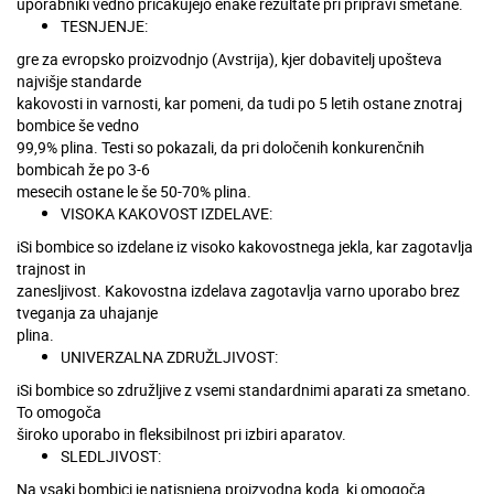
uporabniki vedno pričakujejo enake rezultate pri pripravi smetane.
TESNJENJE:
gre za evropsko proizvodnjo (Avstrija), kjer dobavitelj upošteva
najvišje standarde
kakovosti in varnosti, kar pomeni, da tudi po 5 letih ostane znotraj
bombice še vedno
99,9% plina. Testi so pokazali, da pri določenih konkurenčnih
bombicah že po 3-6
mesecih ostane le še 50-70% plina.
VISOKA KAKOVOST IZDELAVE:
iSi bombice so izdelane iz visoko kakovostnega jekla, kar zagotavlja
trajnost in
zanesljivost. Kakovostna izdelava zagotavlja varno uporabo brez
tveganja za uhajanje
plina.
UNIVERZALNA ZDRUŽLJIVOST:
iSi bombice so združljive z vsemi standardnimi aparati za smetano.
To omogoča
široko uporabo in fleksibilnost pri izbiri aparatov.
SLEDLJIVOST:
Na vsaki bombici je natisnjena proizvodna koda, ki omogoča