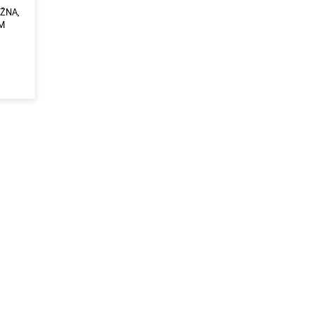
ŽNA,
CM