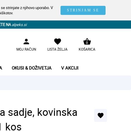
se strinjate z njihovo uporabo. V
STRINJAM SE
piškotov.
ETE NA
alpeks.si
person
favorite
shopping_basket
0
MOJ RAČUN
LISTA ŽELJA
KOŠARICA
A
OKUSI & DOŽIVETJA
V AKCIJI
a sadje, kovinska
favorite
1 kos