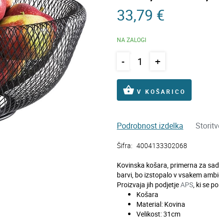
33,79 €
NA ZALOGI
-
+
shopping_basket
V KOŠARICO
Podrobnost izdelka
Storit
Šifra:
4004133302068
Kovinska košara, primerna za sadnj
barvi, bo izstopalo v vsakem ambi
Proizvaja jih podjetje
APS
, ki se 
Košara
Material: Kovina
Velikost: 31cm