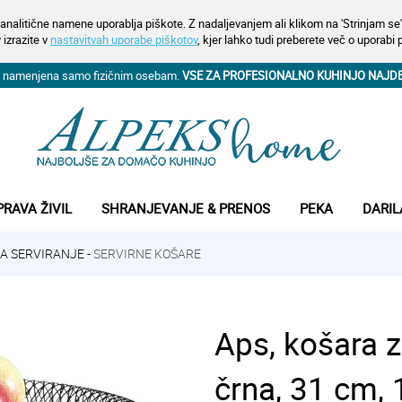
analitične namene uporablja piškote. Z nadaljevanjem ali klikom na 'Strinjam se' 
 izrazite v
nastavitvah uporabe piškotov
, kjer lahko tudi preberete več o uporabi 
na namenjena samo fizičnim osebam.
VSE ZA PROFESIONALNO KUHINJO NAJD
PRAVA ŽIVIL
SHRANJEVANJE & PRENOS
PEKA
DARIL
ZA SERVIRANJE
-
SERVIRNE KOŠARE
Aps, košara z
črna, 31 cm, 