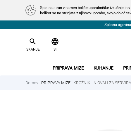
Spletna stran v namen boljše uporabniške izkušnje in v 
kolikor se ne strinjate z njihovo uporabo, svojo določitev
Spletna trgovi
search
language
ISKANJE
SI
PRIPRAVA MIZE
KUHANJE
PRI
Domov
-
PRIPRAVA MIZE
-
KROŽNIKI IN OVALI ZA SERVIR