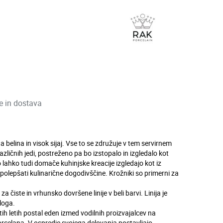
ve in dostava
a belina in visok sijaj. Vse to se združuje v tem servirnem
zličnih jedi, postreženo pa bo izstopalo in izgledalo kot
 lahko tudi domače kuhinjske kreacije izgledajo kot iz
i polepšati kulinarične dogodivščine. Krožniki so primerni za
m za čiste in vrhunsko dovršene linije v beli barvi. Linija je
sloga.
tih letih postal eden izmed vodilnih proizvajalcev na
rcelana. V ospredje svojega delovanja postavljajo