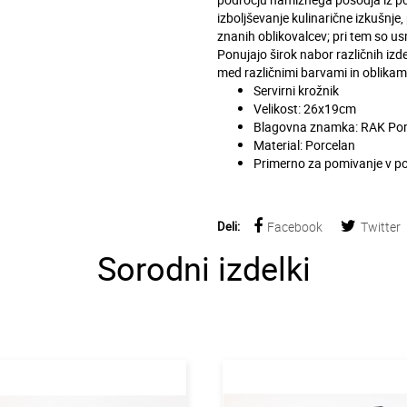
izboljševanje kulinarične izkušnje,
znanih oblikovalcev; pri tem so us
Ponujajo širok nabor različnih izde
med različnimi barvami in oblikami
Servirni krožnik
Velikost: 26x19cm
Blagovna znamka: RAK Por
Material: Porcelan
Primerno za pomivanje v p
Deli:
Facebook
Twitter
Sorodni izdelki