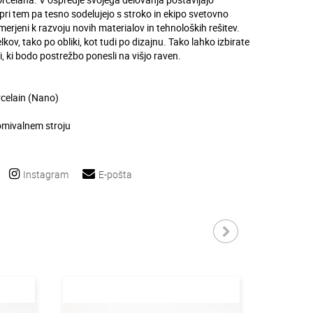
 pri tem pa tesno sodelujejo s stroko in ekipo svetovno
merjeni k razvoju novih materialov in tehnoloških rešitev.
lkov, tako po obliki, kot tudi po dizajnu. Tako lahko izbirate
, ki bodo postrežbo ponesli na višjo raven.
celain (Nano)
omivalnem stroju
Instagram
E-pošta