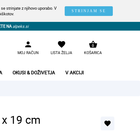
se strinjate z njihovo uporabo. V
STRINJAM SE
piškotov.
ETE NA
alpeks.si
person
favorite
shopping_basket
0
MOJ RAČUN
LISTA ŽELJA
KOŠARICA
A
OKUSI & DOŽIVETJA
V AKCIJI
 x 19 cm
favorite