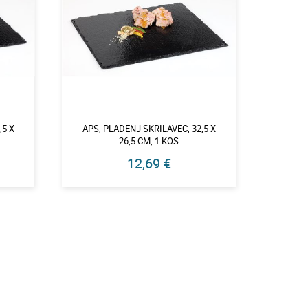
,5 X
APS, PLADENJ SKRILAVEC, 32,5 X
APS, P
26,5 CM, 1 KOS
12,69 €