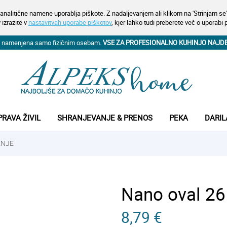
analitične namene uporablja piškote. Z nadaljevanjem ali klikom na 'Strinjam se' 
 izrazite v
nastavitvah uporabe piškotov
, kjer lahko tudi preberete več o uporabi 
na namenjena samo fizičnim osebam.
VSE ZA PROFESIONALNO KUHINJO NAJD
PRAVA ŽIVIL
SHRANJEVANJE & PRENOS
PEKA
DARIL
ANJE
Nano oval 26
8,79 €