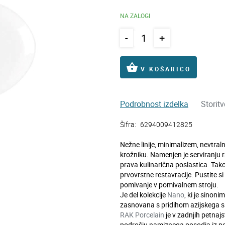
NA ZALOGI
-
+
shopping_basket
V KOŠARICO
Podrobnost izdelka
Storit
Šifra:
6294009412825
Nežne linije, minimalizem, nevtraln
krožniku. Namenjen je serviranju ra
prava kulinarična poslastica. Tako
prvovrstne restavracije. Pustite s
pomivanje v pomivalnem stroju.
Je del kolekcije
Nano
, ki je sinoni
zasnovana s pridihom azijskega 
RAK Porcelain
je v zadnjih petnajs
področju namiznega posodja iz po