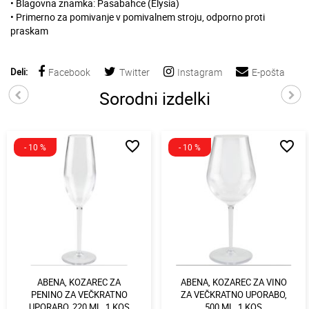
• Blagovna znamka: Pasabahce (Elysia)
• Primerno za pomivanje v pomivalnem stroju, odporno proti
praskam
Deli:
Facebook
Twitter
Instagram
E-pošta
Sorodni izdelki
favorite_border
favorite_border
- 10 %
- 10 %
ABENA, KOZAREC ZA
ABENA, KOZAREC ZA VINO
PENINO ZA VEČKRATNO
ZA VEČKRATNO UPORABO,
UPORABO, 220 ML, 1 KOS
500 ML, 1 KOS