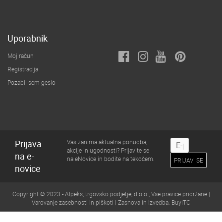
Uporabnik
Moj račun
Registracija
Pozabil sem geslo
Prijava
Vas zanima aktualna ponudba,
akcije in ugodnosti? Prijavite se
na e-
na eNovice in bodite na tekočem.
novice
Copyright © 2023 - Alpeks, trgovsko podjetje, d.o.o., Vse pravice pridržane |
Varovanje zasebnosti in piškoti
| Zasnova in izvedba:
BuyITC