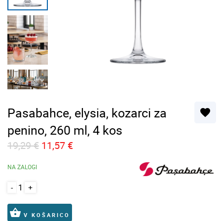
Pasabahce, elysia, kozarci za
favorite
penino, 260 ml, 4 kos
19,29 €
11,57 €
NA ZALOGI
-
+
shopping_basket
V KOŠARICO