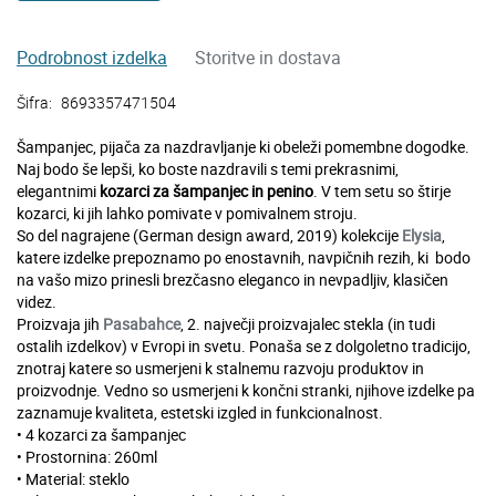
Podrobnost izdelka
Storitve in dostava
Šifra:
8693357471504
Šampanjec, pijača za nazdravljanje ki obeleži pomembne dogodke.
Naj bodo še lepši, ko boste nazdravili s temi prekrasnimi,
elegantnimi
kozarci za šampanjec in penino
. V tem setu so štirje
kozarci, ki jih lahko pomivate v pomivalnem stroju.
So del nagrajene (German design award, 2019) kolekcije
Elysia
,
katere izdelke prepoznamo po enostavnih, navpičnih rezih, ki bodo
na vašo mizo prinesli brezčasno eleganco in nevpadljiv, klasičen
videz.
Proizvaja jih
Pasabahce
, 2. največji proizvajalec stekla (in tudi
ostalih izdelkov) v Evropi in svetu. Ponaša se z dolgoletno tradicijo,
znotraj katere so usmerjeni k stalnemu razvoju produktov in
proizvodnje. Vedno so usmerjeni k končni stranki, njihove izdelke pa
zaznamuje kvaliteta, estetski izgled in funkcionalnost.
• 4 kozarci za šampanjec
• Prostornina: 260ml
• Material: steklo