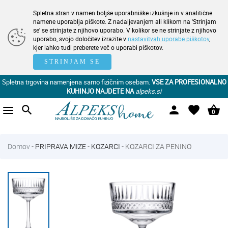
Spletna stran v namen boljše uporabniške izkušnje in v analitične
namene uporablja piškote. Z nadaljevanjem ali klikom na 'Strinjam
se' se strinjate z njihovo uporabo. V kolikor se ne strinjate z njihovo
uporabo, svojo določitev izrazite v
nastavitvah uporabe piškotov
,
kjer lahko tudi preberete več o uporabi piškotov.
STRINJAM SE
Spletna trgovina namenjena samo fizičnim osebam.
VSE ZA PROFESIONALNO
KUHINJO NAJDETE NA
alpeks.si
search
person
favorite
shopping_basket
0
Domov
-
PRIPRAVA MIZE
-
KOZARCI
-
KOZARCI ZA PENINO