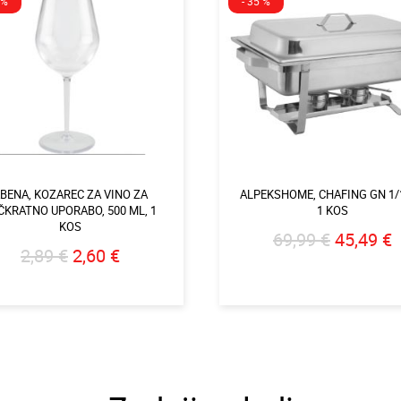
 %
- 35 %
BENA, KOZAREC ZA VINO ZA
ALPEKSHOME, CHAFING GN 1/1
ČKRATNO UPORABO, 500 ML, 1
1 KOS
KOS
69,99 €
45,49 €
2,89 €
2,60 €