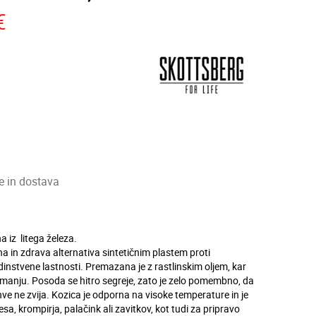
€
ve in dostava
 iz litega železa.
na in zdrava alternativa sintetičnim plastem proti
instvene lastnosti. Premazana je z rastlinskim oljem, kar
emanju. Posoda se hitro segreje, zato je zelo pomembno, da
ve ne zvija. Kozica je odporna na visoke temperature in je
esa, krompirja, palačink ali zavitkov, kot tudi za pripravo