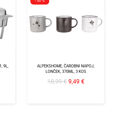
- 50 %
- 60 %
, 9L,
ALPEKSHOME, ČAROBNI NAPOJ,
AL
LONČEK, 370ML, 3 KOS
NAJ
POKR
18,99 €
9,49 €