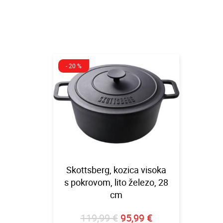
- 20 %
Skottsberg, kozica visoka
s pokrovom, lito železo, 28
cm
119,99 €
95,99 €