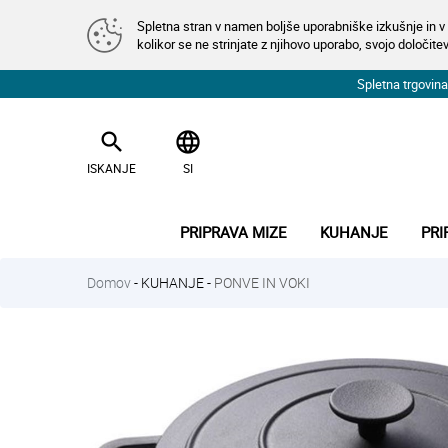
Spletna stran v namen boljše uporabniške izkušnje in v 
kolikor se ne strinjate z njihovo uporabo, svojo določitev
Spletna trgovi
search
language
ISKANJE
SI
PRIPRAVA MIZE
KUHANJE
PRI
Domov
-
KUHANJE
-
PONVE IN VOKI