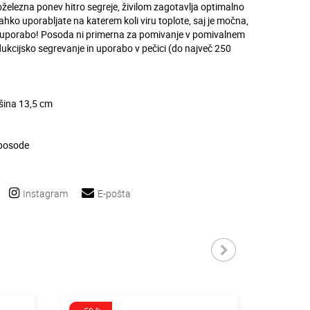
itoželezna ponev hitro segreje, živilom zagotavlja optimalno
lahko uporabljate na katerem koli viru toplote, saj je močna,
a uporabo! Posoda ni primerna za pomivanje v pomivalnem
ukcijsko segrevanje in uporabo v pečici (do največ 250
išina 13,5 cm
 posode
Instagram
E-pošta