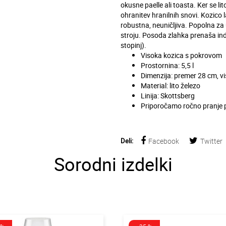
okusne paelle ali toasta. Ker se l
ohranitev hranilnih snovi. Kozico 
robustna, neuničljiva. Popolna z
stroju. Posoda zlahka prenaša ind
stopinj).
Visoka kozica s pokrovom
Prostornina: 5,5 l
Dimenzija: premer 28 cm, v
Material: lito železo
Linija: Skottsberg
Priporočamo ročno pranje
Deli:
Facebook
Twitter
Sorodni izdelki