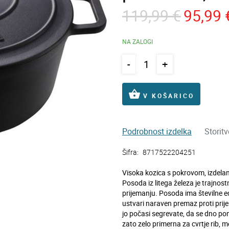
119,99 €
95,99 
NA ZALOGI
-
+
shopping_basket
V KOŠARICO
Podrobnost izdelka
Storit
Šifra:
8717522204251
Visoka kozica s pokrovom, izdelana
Posoda iz litega železa je trajnost
prijemanju. Posoda ima številne ed
ustvari naraven premaz proti prij
jo počasi segrevate, da se dno pon
zato zelo primerna za cvrtje rib, m