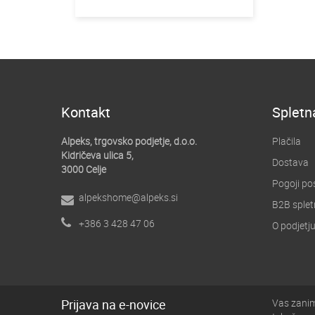
Kontakt
Spletn
Alpeks, trgovsko podjetje, d.o.o.
Plačila
Kidričeva ulica 5,
Dostava
3000 Celje
Pogoji po
alpekshome@alpeks.si
B2B splet
+386 3 428 47 06
O podjetj
Prijava na e-novice
Vas zanim