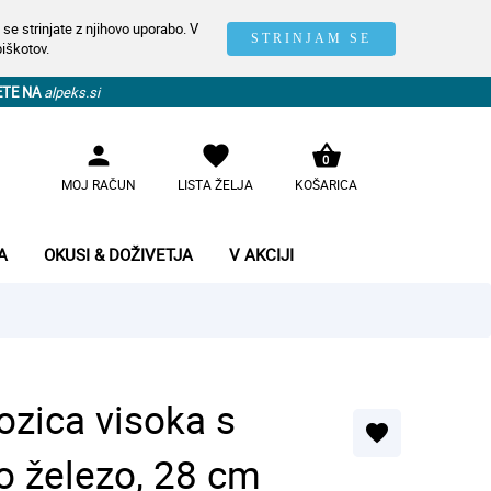
se strinjate z njihovo uporabo. V
STRINJAM SE
piškotov.
ETE NA
alpeks.si
person
favorite
shopping_basket
0
MOJ RAČUN
LISTA ŽELJA
KOŠARICA
A
OKUSI & DOŽIVETJA
V AKCIJI
ozica visoka s
favorite
o železo, 28 cm