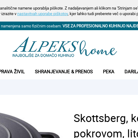
analitične namene uporablja piškote. Z nadaljevanjem ali klikom na 'Strinjam se' 
 izrazite v
nastavitvah uporabe piškotov
, kjer lahko tudi preberete več o uporabi 
na namenjena samo fizičnim osebam.
VSE ZA PROFESIONALNO KUHINJO NAJD
PRAVA ŽIVIL
SHRANJEVANJE & PRENOS
PEKA
DARIL
Skottsberg, k
pokrovom, lit