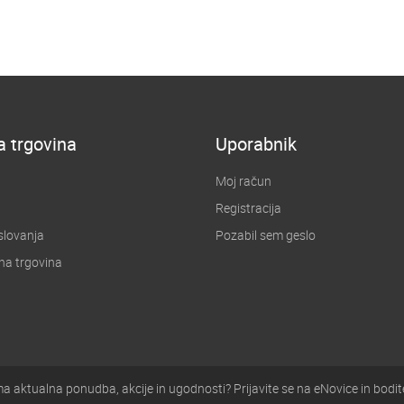
a trgovina
Uporabnik
Moj račun
Registracija
slovanja
Pozabil sem geslo
na trgovina
u
a aktualna ponudba, akcije in ugodnosti? Prijavite se na eNovice in bodit