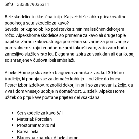
Šifra:
3838879036311
Bele skodelice in klasična linija. Kaj več bi še lahko pričakovali od
popolnega seta skodelic za kavo?
Seveda, prikupno obliko podstavka z minimalističnim dekorjem
rožic. Alpekshome skodelice so primerne za kavo ali druge tople
napitke. Zaradi kakovostnega porcelana so varne za pomivanje v
pomivalnem stroju ter odporne proti okrušitvam, zato vam bodo
zanesljivo služile vrsto let. Elegantna izbira za vsak dan ali darilo, saj
so shranjene v čudoviti beli embalaži.
Alpeks Home je slovenska blagovna znamka z več kot 30-letno
tradicijo, ki ponuja vse za domačo kuhinjo – od žlice do lonca.
Pester izbor izdelkov, raznoliki dekorji in stili so zasnovani z željo, da
v vaš dom vnesejo udobje in domačnost. Z izdelki Alpeks Home
užitek ob pitju kave postane prijeten del vsakdana.
Set skodelic za kavo 6/1
Material: Porcelan
Prostornina: 220 ml
Barva: bela
Blagovna znamka: Alpeks home