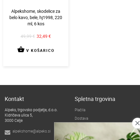
Alpekshome, skodelice za
belo kavo, bele, hj1998, 220
ml, 6 kos
49,99 €
32,49 €
shopping_basket
V KOŠARICO
Kontakt
Spletna trgovina
Alpeks, trgovsko podjetje, d.o.o.
Plačila
Kidričeva ulica 5,
Dostava
3000 Celje
clos
Pogoji poslovanja
alpekshome@alpeks.si
B2B spletna trgovina