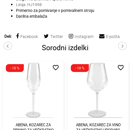
Linija: HJ1998
Primerno za pomivanje v pomivalnem stroju
Darilna embalaža
Deli:
Facebook
Twitter
Instagram
E-pošta
Sorodni izdelki
favorite_border
favorite_border
- 10 %
- 10 %
ABENA, KOZAREC ZA
ABENA, KOZAREC ZA VINO