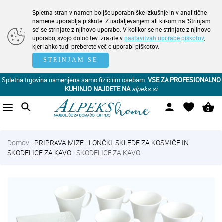
Spletna stran v namen boljše uporabniške izkušnje in v analitične
namene uporablja piškote. Z nadaljevanjem ali klikom na 'Strinjam
se' se strinjate z njihovo uporabo. V kolikor se ne strinjate z njihovo
uporabo, svojo določitev izrazite v
nastavitvah uporabe piškotov
,
kjer lahko tudi preberete več o uporabi piškotov.
STRINJAM SE
Spletna trgovina namenjena samo fizičnim osebam.
VSE ZA PROFESIONALNO
KUHINJO NAJDETE NA
alpeks.si
search
person
favorite
shopping_basket
0
Domov
-
PRIPRAVA MIZE
-
LONČKI, SKLEDE ZA KOSMIČE IN
SKODELICE ZA KAVO
-
SKODELICE ZA KAVO