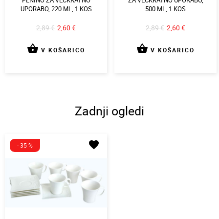
PENINO ZA VEČKRATNO
ZA VEČKRATNO UPORABO,
UPORABO, 220 ML, 1 KOS
500 ML, 1 KOS
2,89 €
2,60 €
2,89 €
2,60 €
shopping_basket
shopping_basket
V KOŠARICO
V KOŠARICO
Zadnji ogledi
favorite
- 35 %