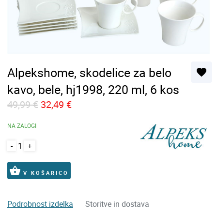
Alpekshome, skodelice za belo
favorite
kavo, bele, hj1998, 220 ml, 6 kos
49,99 €
32,49 €
NA ZALOGI
-
+
shopping_basket
V KOŠARICO
Podrobnost izdelka
Storitve in dostava