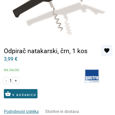
Odpirač natakarski, črn, 1 kos
favorite
3,99 €
NA ZALOGI
-
+
shopping_basket
V KOŠARICO
Podrobnost izdelka
Storitve in dostava