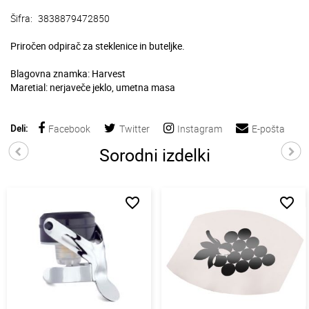
Šifra:
3838879472850
Priročen odpirač za steklenice in buteljke.
Blagovna znamka: Harvest
Maretial: nerjaveče jeklo, umetna masa
Deli:
Facebook
Twitter
Instagram
E-pošta
Sorodni izdelki
favorite_border
favorite_border