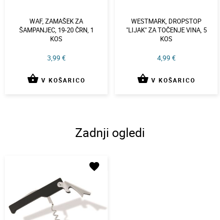
WAF, ZAMAŠEK ZA
WESTMARK, DROPSTOP
ŠAMPANJEC, 19-20 ČRN, 1
"LIJAK" ZA TOČENJE VINA, 5
KOS
KOS
3,99 €
4,99 €
shopping_basket
shopping_basket
V KOŠARICO
V KOŠARICO
Zadnji ogledi
favorite