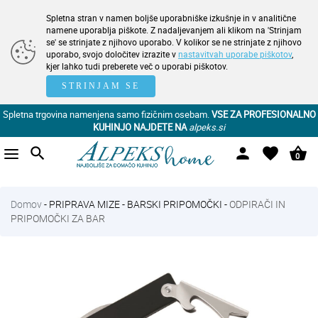
Spletna stran v namen boljše uporabniške izkušnje in v analitične
namene uporablja piškote. Z nadaljevanjem ali klikom na 'Strinjam
se' se strinjate z njihovo uporabo. V kolikor se ne strinjate z njihovo
uporabo, svojo določitev izrazite v
nastavitvah uporabe piškotov
,
kjer lahko tudi preberete več o uporabi piškotov.
STRINJAM SE
Spletna trgovina namenjena samo fizičnim osebam.
VSE ZA PROFESIONALNO
KUHINJO NAJDETE NA
alpeks.si
search
person
favorite
shopping_basket
0
Domov
-
PRIPRAVA MIZE
-
BARSKI PRIPOMOČKI
-
ODPIRAČI IN
PRIPOMOČKI ZA BAR