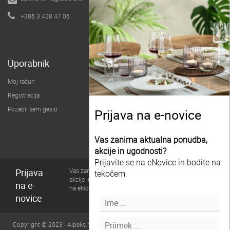
B2B spletna trgovina
+386 3 428 47 06
O podjetju
Uporabnik
Moj račun
Registracija
Pozabil sem geslo
Prijava na e-novice
Vas zanima aktualna ponudba,
akcije in ugodnosti?
Prijavite se na eNovice in bodite na
Prijava
Vas zanima aktualna ponudba,
tekočem.
akcije in ugodnosti? Prijavite se
na e-
na eNovice in bodite na tekočem.
novice
Copyright © 2023 - Alpeks, trgovsko podjetje, d.o.o., Vse pravice pridržane |