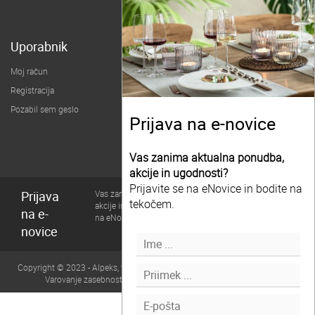
Uporabnik
Moj račun
Registracija
Pozabil sem geslo
Prijava na e-novice
Vas zanima aktualna ponudba,
akcije in ugodnosti?
Prijavite se na eNovice in bodite na
Prijava
Vas zanima aktualna ponudba,
tekočem.
akcije in ugodnosti? Prijavite se
na e-
na eNovice in bodite na tekočem.
novice
Copyright © 2023 - Alpeks, trgovsko podjetje, d.o.o., Vse pravice pridržane |
Varovanje zasebnosti in piškoti
| Zasnova in izvedba:
BuyITC