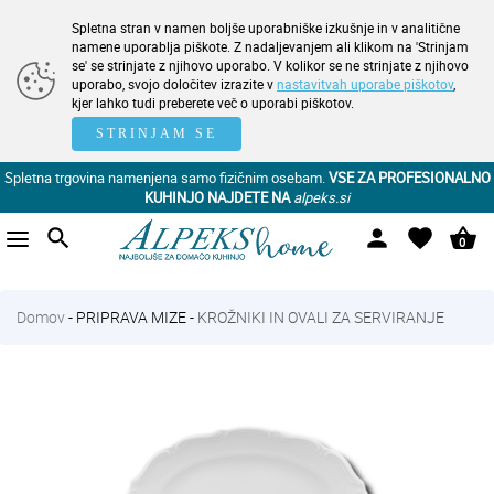
Spletna stran v namen boljše uporabniške izkušnje in v analitične
namene uporablja piškote. Z nadaljevanjem ali klikom na 'Strinjam
se' se strinjate z njihovo uporabo. V kolikor se ne strinjate z njihovo
uporabo, svojo določitev izrazite v
nastavitvah uporabe piškotov
,
kjer lahko tudi preberete več o uporabi piškotov.
STRINJAM SE
Spletna trgovina namenjena samo fizičnim osebam.
VSE ZA PROFESIONALNO
KUHINJO NAJDETE NA
alpeks.si
search
person
favorite
shopping_basket
0
Domov
-
PRIPRAVA MIZE
-
KROŽNIKI IN OVALI ZA SERVIRANJE