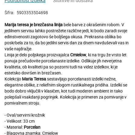
Podrobnost izdelka
Storitve in dostava
Šifra:
5903353504698
Marija teresa je brezčasna linija
bele barve z okrašenim robom. V
jedilnem servisu lahko postrežete različne jedi, ki bodo zaradi svoje
edinstvenosti zagotovo še boljšega okusa. Prekrasna oblika bo
poskrbela za to, da bo jedilni servis dan za dnem navduševali vas in
vaše najdražje.
Linija je delo poljskega proizvajalca
Cmielow
, ki na trgu že vrsto let
ponuja prečudovite porcelanaste izdelke. Odlikuje jih neverjetna
kvaliteta, ob kvaliteti pa so pozorni tudi na videz izdelkov, ki je
estetsko dovršen in brezčasen.
Kolekcijo
Maria Teresa
sestavljajo porcelanasti izdelki nežne,
elegantne oblike, z reliefnim slogom rustikalnega pridiha. Izdelki se
bodo dobro vključili v klasičen, kot tudi moderen ambient in tako
polepšali vsakdanji pogrinjek. Kolekcija je primeren za pomivanje v
pomivalnem stroju.
- Oval/servirni krožnik
- Velikost: 33 cm
- Material:
Porcelan
- Blagovna znamka: Cmielow