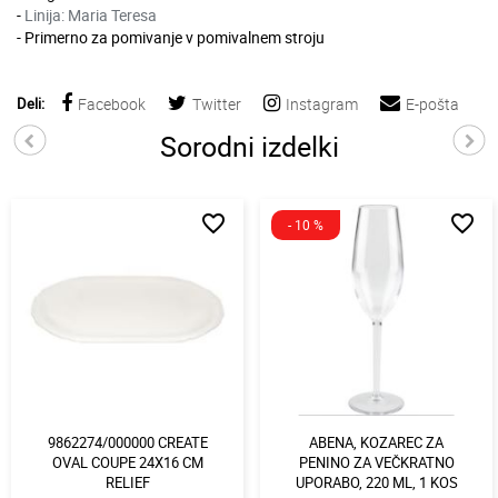
-
Linija: Maria Teresa
- Primerno za pomivanje v pomivalnem stroju
Deli:
Facebook
Twitter
Instagram
E-pošta
Sorodni izdelki
favorite_border
favorite_border
- 10 %
9862274/000000 CREATE
ABENA, KOZAREC ZA
OVAL COUPE 24X16 CM
PENINO ZA VEČKRATNO
RELIEF
UPORABO, 220 ML, 1 KOS