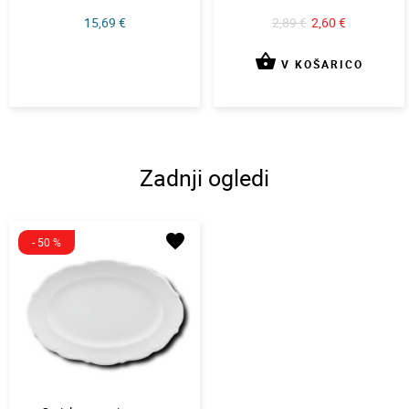
15,69 €
2,89 €
2,60 €
shopping_basket
V KOŠARICO
Zadnji ogledi
favorite
- 50 %