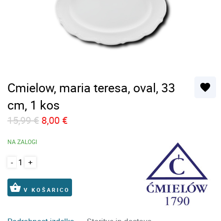
Cmielow, maria teresa, oval, 33
favorite
cm, 1 kos
15,99 €
8,00 €
NA ZALOGI
-
+
shopping_basket
V KOŠARICO