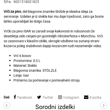
Šifra:
9001518001825
Vrči za pivo
, del blagovne znamke Stölzle je idealna ideja za
serviranje. Izdelan je iz stekla kar mu daje trpežnost, zato ga boste
lahko uporabljali še dolgo časa.
Vrčki za pivo ISAR so zaradi svoje kakovosti in robusnosti že
desetletja zelo cenjeni pri gostiteljih Oktoberfesta v Münchnu. Vrči
so zasnovani v klasični obliki, okrogle vdolbine na zunanji strani
kozarca poleg stabilnosti dajejo kozarcem tudi nezamenljiv videz.
Vrč 6 kosov
Prostornina: 0,5 L
Material: Steklo
Blagovna znamka: STÖLZLE
Linija: Isar
Primerno za pomivanje v pomivalnem stroju
Deli:
Facebook
Twitter
Instagram
E-pošta
Sorodni izdelki