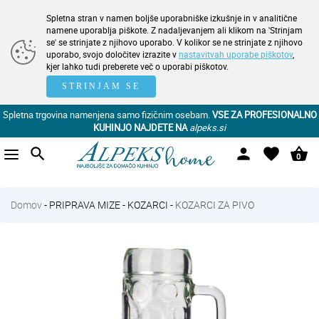
Spletna stran v namen boljše uporabniške izkušnje in v analitične
namene uporablja piškote. Z nadaljevanjem ali klikom na 'Strinjam
se' se strinjate z njihovo uporabo. V kolikor se ne strinjate z njihovo
uporabo, svojo določitev izrazite v
nastavitvah uporabe piškotov
,
kjer lahko tudi preberete več o uporabi piškotov.
STRINJAM SE
Spletna trgovina namenjena samo fizičnim osebam.
VSE ZA PROFESIONALNO
KUHINJO NAJDETE NA
alpeks.si
search
person
favorite
shopping_basket
0
Domov
-
PRIPRAVA MIZE
-
KOZARCI
-
KOZARCI ZA PIVO