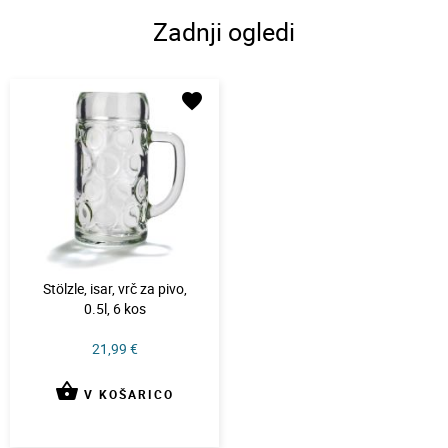
Zadnji ogledi
favorite
Stölzle, isar, vrč za pivo,
0.5l, 6 kos
21,99 €
shopping_basket
V KOŠARICO