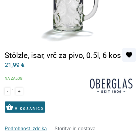
Stölzle, isar, vrč za pivo, 0.5l, 6 kos
favorite
21,99 €
NA ZALOGI
-
+
shopping_basket
V KOŠARICO
Podrobnost izdelka
Storitve in dostava