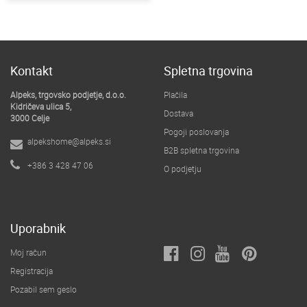
Kontakt
Spletna trgovina
Alpeks, trgovsko podjetje, d.o.o.
Plačila
Kidričeva ulica 5,
Dostava
3000 Celje
Pogoji poslovanja
alpekshome@alpeks.si
B2B spletna trgovina
+386 3 428 47 06
O podjetju
Uporabnik
Moj račun
Registracija
Pozabil sem geslo