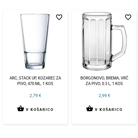
favorite_border
favorite_border
ARC, STACK UP, KOZAREC ZA
BORGONOVO, BREMA, VRČ
PIVO, 470 ML, 1 KOS
ZA PIVO, 0.3 L, 1 KOS
2,79 €
2,99 €
shopping_basket
shopping_basket
V KOŠARICO
V KOŠARICO