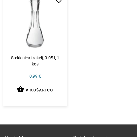
favorite_border
Steklenica frakelj, 0.05 l, 1
kos
0,99 €
shopping_basket
V KOŠARICO