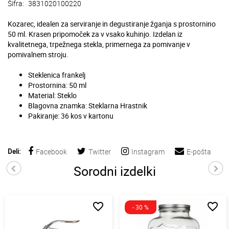
Šifra:
3831020100220
Kozarec, idealen za serviranje in degustiranje žganja s prostornino
50 ml. Krasen pripomoček za v vsako kuhinjo. Izdelan iz
kvalitetnega, trpežnega stekla, primernega za pomivanje v
pomivalnem stroju.
Steklenica frankelj
Prostornina: 50 ml
Material: Steklo
Blagovna znamka: Steklarna Hrastnik
Pakiranje: 36 kos v kartonu
Deli:
Facebook
Twitter
Instagram
E-pošta
Sorodni izdelki
favorite_border
favorite_border
- 30 %