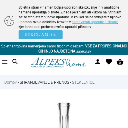
Spletna stran v namen boljše uporabniške izkušnje in v analitične
namene uporablja piškote. Z nadaljevanjem ali klikom na 'Strinjam
se' se strinjate z njihovo uporabo. V kolikor se ne strinjate z njihovo
uporabo, svojo določitev izrazite v
nastavitvah uporabe piškotov
,
kjer lahko tudi preberete več o uporabi piškotov.
STRINJAM SE
Spletna trgovina namenjena samo fizičnim osebam.
VSE ZA PROFESIONALNO
KUHINJO NAJDETE NA
alpeks.si
search
person
favorite
shopping_basket
0
Domov
-
SHRANJEVANJE & PRENOS
-
STEKLENICE