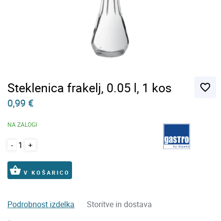
Steklenica frakelj, 0.05 l, 1 kos
favorite_border
0,99 €
NA ZALOGI
-
+
shopping_basket
V KOŠARICO
Podrobnost izdelka
Storitve in dostava