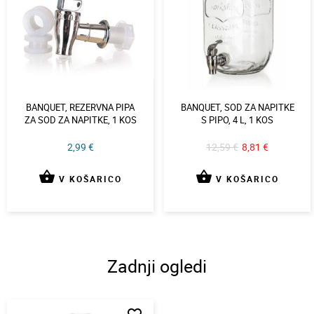
BANQUET, REZERVNA PIPA
BANQUET, SOD ZA NAPITKE
ZA SOD ZA NAPITKE, 1 KOS
S PIPO, 4 L, 1 KOS
2,99 €
12,59 €
8,81 €
shopping_basket
shopping_basket
V KOŠARICO
V KOŠARICO
Zadnji ogledi