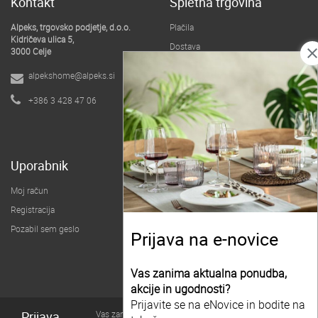
Kontakt
Spletna trgovina
Alpeks, trgovsko podjetje, d.o.o.
Plačila
Kidričeva ulica 5,
Dostava
clos
3000 Celje
Pogoji poslovanja
alpekshome@alpeks.si
B2B spletna trgovina
+386 3 428 47 06
O podjetju
Uporabnik
Moj račun
Registracija
Pozabil sem geslo
Prijava na e-novice
Vas zanima aktualna ponudba,
akcije in ugodnosti?
Prijavite se na eNovice in bodite na
Prijava
Vas zanima aktualna ponudba,