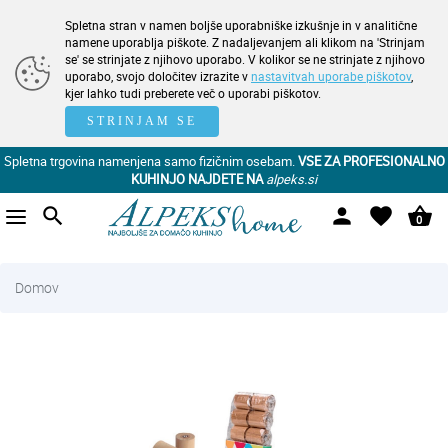
Spletna stran v namen boljše uporabniške izkušnje in v analitične
namene uporablja piškote. Z nadaljevanjem ali klikom na 'Strinjam
se' se strinjate z njihovo uporabo. V kolikor se ne strinjate z njihovo
uporabo, svojo določitev izrazite v
nastavitvah uporabe piškotov
,
kjer lahko tudi preberete več o uporabi piškotov.
STRINJAM SE
Spletna trgovina namenjena samo fizičnim osebam.
VSE ZA PROFESIONALNO
KUHINJO NAJDETE NA
alpeks.si
search
person
favorite
shopping_basket
0
Domov