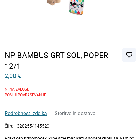
NP BAMBUS GRT SOL, POPER
favorite_border
12/1
2,00 €
NI NA ZALOGI,
POŠLJI POVRAŠEVANJE
Podrobnost izdelka
Storitve in dostava
Šifra:
3282554145520
Praktičen pripomoček, ki ne sme manjkati v nobeni kuhiji, saj vam bo