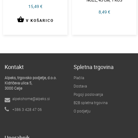
NOŽE, 45 CM, 1 KOS
15,49 €
8,49 €
shopping_basket
V KOŠARICO
Kontakt
Spletna trgovina
Alpeks, trgovsko podjetje, d.o.o.
Plačila
Kidričeva ulica 5,
Dostava
3000 Celje
Pogoji poslovanja
alpekshome@alpeks.si
B2B spletna trgovina
+386 3 428 47 06
O podjetju
Uporabnik