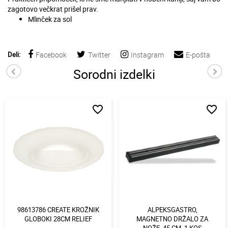
zagotovo večkrat prišel prav.
Mlinček za sol
Deli:
Facebook
Twitter
Instagram
E-pošta
Sorodni izdelki
favorite_border
favorite_border
98613786 CREATE KROŽNIK
ALPEKSGASTRO,
GLOBOKI 28CM RELIEF
MAGNETNO DRŽALO ZA