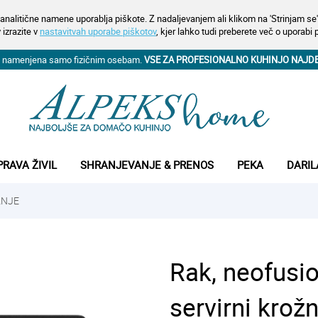
analitične namene uporablja piškote. Z nadaljevanjem ali klikom na 'Strinjam se' 
 izrazite v
nastavitvah uporabe piškotov
, kjer lahko tudi preberete več o uporabi 
na namenjena samo fizičnim osebam.
VSE ZA PROFESIONALNO KUHINJO NAJD
PRAVA ŽIVIL
SHRANJEVANJE & PRENOS
PEKA
DARIL
ANJE
Rak, neofusio
servirni krožn