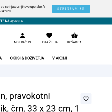
se strinjate z njihovo uporabo. V
STRINJAM SE
piškotov.
ETE NA
alpeks.si
person
favorite
shopping_basket
0
MOJ RAČUN
LISTA ŽELJA
KOŠARICA
A
OKUSI & DOŽIVETJA
V AKCIJI
n, pravokotni
favorite_border
ik, črn, 33 x 23 cm, 1