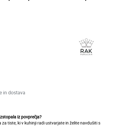
ve in dostava
izstopala iz povprečja?
na za tiste, ki v kuhinji radi ustvarjate in želite navdušiti s