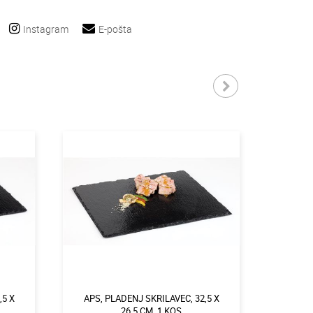
Instagram
E-pošta
,5 X
APS, PLADENJ SKRILAVEC, 32,5 X
APS, P
26,5 CM, 1 KOS