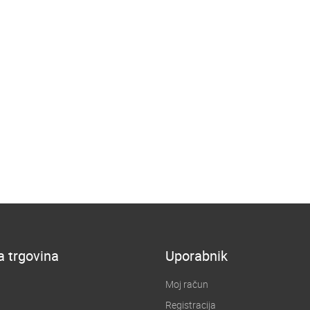
a trgovina
Uporabnik
Moj račun
Registracija