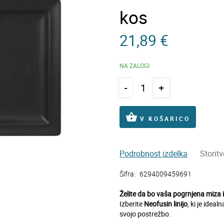
kos
21,89 €
NA ZALOGI
-
+
shopping_basket
V KOŠARICO
Podrobnost izdelka
Storit
Šifra:
6294009459691
Želite da bo vaša pogrnjena miza 
Izberite
Neofusin linijo
, ki je ideal
svojo postrežbo.