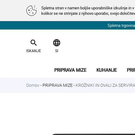
Spletna stran v namen boljše uporabniške izkušnje in v 
kolikor se ne strinjate z njihovo uporabo, svojo določitev
Spletna trgovi
search
language
ISKANJE
SI
PRIPRAVA MIZE
KUHANJE
PRI
Domov
-
PRIPRAVA MIZE
-
KROŽNIKI IN OVALI ZA SERVIR