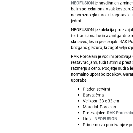
NEOFUSION
je navdihnjen z minera
belim porcelanom. Vsak kos združ
neporozno glazuro, ki zagotavlja 
jedmi.
NEOFUSION je kolekcija proizvaja
ter tradicionalne in avantgardne r
skrilavec, les in peščenjak. RAK 
brizgano glazuro, ki zagotavlja i
RAK Porcelain je vodilni proizvaja
restavracijami, tudi tistimi s pre
razmerju s ceno. Podjetje nudi 5 
normalno uporabo izdelkov. Garanc
uporabe.
Pladen servirni
Barva: črna
Velikost: 33 x 33 cm
Material: Porcelan
Proizvajalec:
RAK Porcelain
Linija:
NEOFUSION
Primerno za pomivanje v p