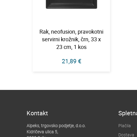
Rak, neofusion, pravokotni
servirni krožnik, črn, 33 x
23 cm, 1 kos
21,89 €
Kontakt
Spletn
Alpeks, trgovsko podjetje, d.o.o.
Plačila
Kidričeva ulica 5,
Dostava