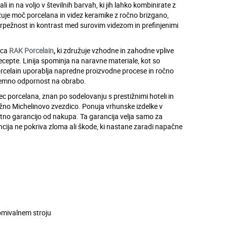
li in na voljo v številnih barvah, ki jih lahko kombinirate z
uje moč porcelana in videz keramike z ročno brizgano,
trpežnost in kontrast med surovim videzom in prefinjenimi
lca
RAK Porcelain
,
ki združuje vzhodne in zahodne vplive
ecepte. Linija spominja na naravne materiale, kot so
Porcelain uporablja napredne proizvodne procese in ročno
zjemno odpornost na obrabo.
lec porcelana, znan po sodelovanju s prestižnimi hoteli in
stižno Michelinovo zvezdico. Ponuja vrhunske izdelke v
letno garancijo od nakupa. Ta garancija velja samo za
ija ne pokriva zloma ali škode, ki nastane zaradi napačne
omivalnem stroju