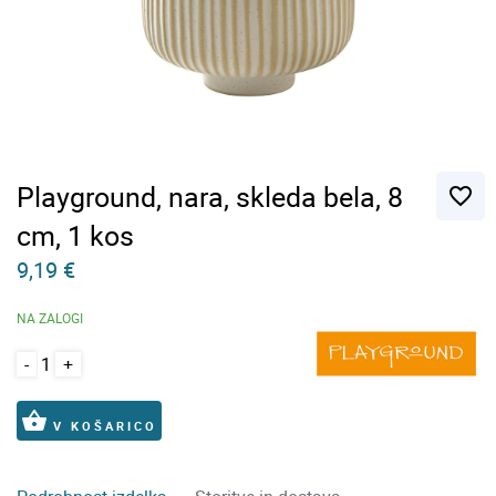
Playground, nara, skleda bela, 8
favorite_border
cm, 1 kos
9,19 €
NA ZALOGI
-
+
shopping_basket
V KOŠARICO