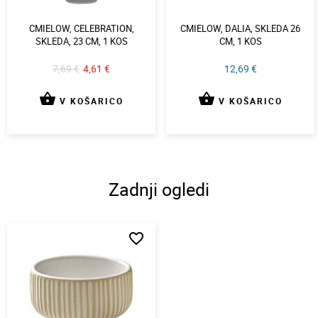
CMIELOW, CELEBRATION,
CMIELOW, DALIA, SKLEDA 26
SKLEDA, 23 CM, 1 KOS
CM, 1 KOS
7,69 €
4,61 €
12,69 €
shopping_basket
shopping_basket
V KOŠARICO
V KOŠARICO
Zadnji ogledi
favorite_border