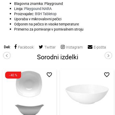
Blagovna znamka:
Playground
Linija:
Playgound NARA
Proizvajalec:
BSH Tabletop
Uporaba v mikrovalovni pečici
Odporen na pečico in visoke temperature
Primerno za pomivanje v pomivalnem stroju
Deli:
Facebook
Twitter
Instagram
E-pošta
Sorodni izdelki
favorite_border
favorite_border
- 40 %