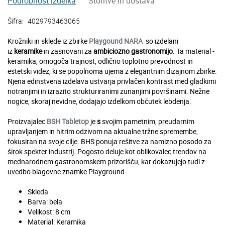
Podrobnost izdelka
Storitve in dostava
Šifra:
4029793463065
Krožniki in sklede iz zbirke
Playgound NARA
so izdelani
iz
keramike
in zasnovani za
ambiciozno gastronomijo
. Ta material -
keramika, omogoča trajnost, odlično toplotno prevodnost in
estetski videz, ki se popolnoma ujema z elegantnim dizajnom zbirke.
Njena edinstvena izdelava ustvarja privlačen kontrast med gladkimi
notranjimi in izrazito strukturiranimi zunanjimi površinami. Nežne
nogice, skoraj nevidne, dodajajo izdelkom občutek lebdenja.
Proizvajalec
BSH Tabletop
je
s
svojim pametnim, preudarnim
upravljanjem in hitrim odzivom na aktualne tržne spremembe,
fokusiran na svoje cilje. BHS ponuja rešitve za namizno posodo za
širok spekter industrij. Pogosto deluje kot oblikovalec trendov na
mednarodnem gastronomskem prizorišču, kar dokazujejo tudi z
uvedbo blagovne znamke Playground.
Skleda
Barva: bela
Velikost: 8 cm
Material: Keramika