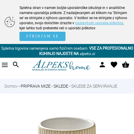
Spletna stran v namen boljše uporabniške izkušnje in v analitične
namene uporablja piškote. Z nadaljevanjem ali klikom na 'Strinjam
se' se strinjate z njihovo uporabo. V kolikor se ne strinjate z njihovo
uporabo, svojo določitev izrazite v
nastavitvah uporabe piškotov
,
kjer lahko tudi preberete več o uporabi piškotov.
STRINJAM SE
Spletna trgovina namenjena samo fizičnim osebam.
VSE ZA PROFESIONALNO
KUHINJO NAJDETE NA
alpeks.si
search
person
favorite
shopping_basket
0
Domov
-
PRIPRAVA MIZE
-
SKLEDE
-
SKLEDE ZA SERVIRANJE