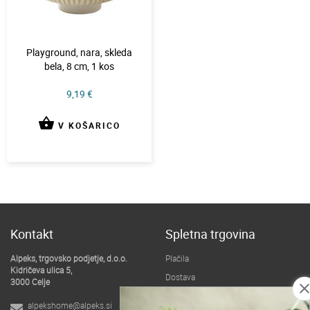
Playground, nara, skleda
bela, 8 cm, 1 kos
9,19 €
shopping_basket
V KOŠARICO
Kontakt
Spletna trgovina
Alpeks, trgovsko podjetje, d.o.o.
Plačila
Kidričeva ulica 5,
Dostava
3000 Celje
clos
Pogoji poslovanja
alpekshome@alpeks.si