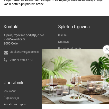
vaših potreb pri pripravi hrane.
Kontakt
Spletna trgovina
Alpeks, trgovsko podjetje, d.o.o.
Plačila
Kidričeva ulica 5,
Dostava
3000 Celje
Pogoji poslovanja
clos
alpekshome@alpeks.si
B2B spletna trgovina
+386 3 428 47 06
O podjetju
Uporabnik
Moj račun
Registracija
Pozabil sem geslo