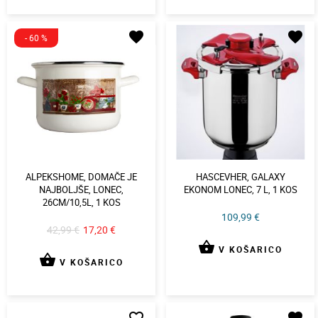
favorite
favorite
- 60 %
ALPEKSHOME, DOMAČE JE
HASCEVHER, GALAXY
NAJBOLJŠE, LONEC,
EKONOM LONEC, 7 L, 1 KOS
26CM/10,5L, 1 KOS
109,99 €
42,99 €
17,20 €
shopping_basket
V KOŠARICO
shopping_basket
V KOŠARICO