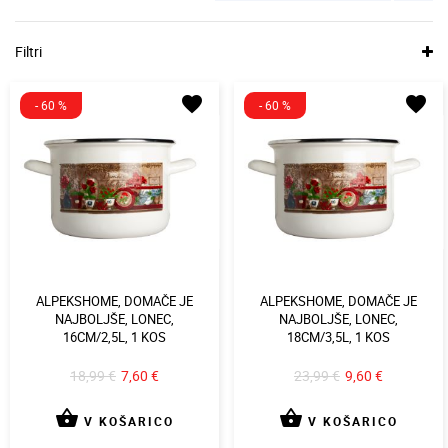
Filtri
favorite
favorite
- 60 %
- 60 %
ALPEKSHOME, DOMAČE JE
ALPEKSHOME, DOMAČE JE
NAJBOLJŠE, LONEC,
NAJBOLJŠE, LONEC,
16CM/2,5L, 1 KOS
18CM/3,5L, 1 KOS
18,99 €
7,60 €
23,99 €
9,60 €
shopping_basket
shopping_basket
V KOŠARICO
V KOŠARICO