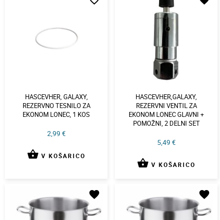
favorite_border
favorite
HASCEVHER, GALAXY,
HASCEVHER,GALAXY,
REZERVNO TESNILO ZA
REZERVNI VENTIL ZA
EKONOM LONEC, 1 KOS
EKONOM LONEC GLAVNI +
POMOŽNI, 2 DELNI SET
2,99 €
5,49 €
shopping_basket
V KOŠARICO
shopping_basket
V KOŠARICO
favorite
favorite