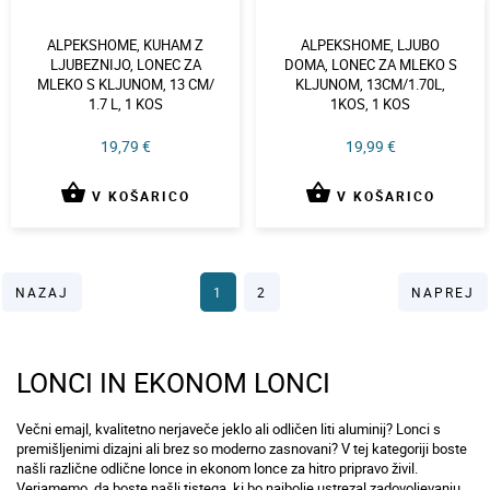
ALPEKSHOME, KUHAM Z
ALPEKSHOME, LJUBO
LJUBEZNIJO, LONEC ZA
DOMA, LONEC ZA MLEKO S
MLEKO S KLJUNOM, 13 CM/
KLJUNOM, 13CM/1.70L,
1.7 L, 1 KOS
1KOS, 1 KOS
19,79 €
19,99 €
shopping_basket
shopping_basket
V KOŠARICO
V KOŠARICO
NAZAJ
1
2
NAPREJ
LONCI IN EKONOM LONCI
Večni emajl, kvalitetno nerjaveče jeklo ali odličen liti aluminij? Lonci s
premišljenimi dizajni ali brez so moderno zasnovani? V tej kategoriji boste
našli različne odlične lonce in ekonom lonce za hitro pripravo živil.
Verjamemo, da boste našli tistega, ki bo najbolje ustrezal zadovoljevanju