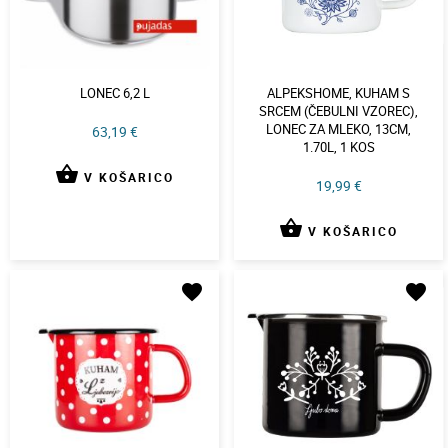
LONEC 6,2 L
ALPEKSHOME, KUHAM S
SRCEM (ČEBULNI VZOREC),
LONEC ZA MLEKO, 13CM,
63,19 €
1.70L, 1 KOS
shopping_basket
V KOŠARICO
19,99 €
shopping_basket
V KOŠARICO
favorite
favorite