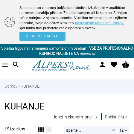
Spletna stran v namen boljše uporabniške izkušnje in v analitične
namene uporablja piškote. Z nadaljevanjem ali klikom na 'Strinjam
se' se strinjate z njihovo uporabo. V kolikor se ne strinjate z njihovo
uporabo, svojo določitev izrazite v
nastavitvah uporabe piškotov
,
kjer lahko tudi preberete več o uporabi piškotov.
STRINJAM SE
Spletna trgovina namenjena samo fizičnim osebam.
VSE ZA PROFESIONALNO
KUHINJO NAJDETE NA
alpeks.si
search
person
favorite
shopping_basket
0
Domov
-
KUHANJE
KUHANJE
lonci in ekonom lonci
x
Počisti filtre
15 izdelkov
view_comfy
view_list